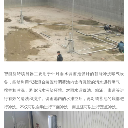
智能旋转喷射器主要用于针对雨水调蓄池设计的智能冲洗曝气设
备，能够利用气液混合装置对调蓄池内含有沉渣的污水进行曝气，
搅拌和冲洗，避免污水污染环境。对雨水调蓄池、箱涵、廊道等进
行有效的清洗和搅拌。调蓄池内的水排空后，再对调蓄池的底部进
行冲洗。不仅可以自动进行平面冲洗，而且还可以进行定点冲洗。