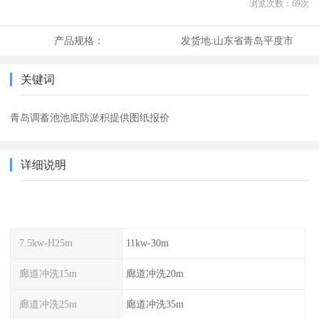
浏览次数：
69
次
产品规格：
发货地:
山东省青岛平度市
关键词
青岛调蓄池池底防淤积提供图纸报价
详细说明
7.5kw-H25m
11kw-30m
廊道冲洗15m
廊道冲洗20m
廊道冲洗25m
廊道冲洗35m