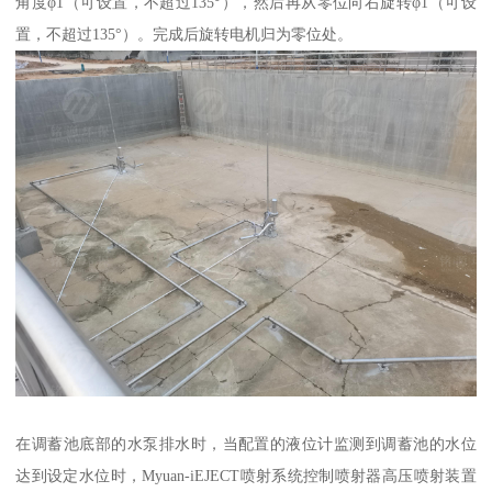
角度φ1（可设置，不超过135°），然后再从零位向右旋转φ1（可设
置，不超过135°）。完成后旋转电机归为零位处。
在调蓄池底部的水泵排水时，当配置的液位计监测到调蓄池的水位
达到设定水位时，Myuan-iEJECT喷射系统控制喷射器高压喷射装置