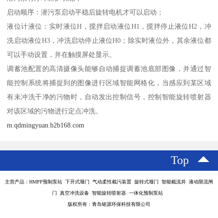
启动顺序：潜污泵启动平稳后旋转电机才可以启动；
液位计液位：实时液位H，搅拌启动液位H1，搅拌停止液位H2，冲
洗启动液位H3，冲洗启动停止液位H0；除实时液位外，其余液位都
可以手动设置，并在触摸屏处显示。
调蓄池配置的高清摄像头能够自动捕捉调蓄池底部图像，并通过智
能控制系统将捕捉到的图像进行区域智能网格化，当感应到某区域
有未冲洗干净的污物时，自动发出控制信号，控制智能旋转喷射器
对该区域的污物进行定点冲洗。
m.qdmingyuan.b2b168.com
Top
主营产品：HMPP预制泵站 下开式堰门 气动柔性截污装置 旋转式堰门 智能截流井 液动限流闸
门 真空冲洗设备 智能旋转喷射器 一体化预制泵站
版权所有：青岛铭源环保科技有限公司