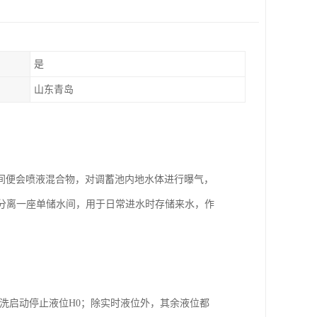
是
山东青岛
间便会喷液混合物，对调蓄池内地水体进行曝气，
分离一座单储水间，用于日常进水时存储来水，作
冲洗启动停止液位H0；除实时液位外，其余液位都