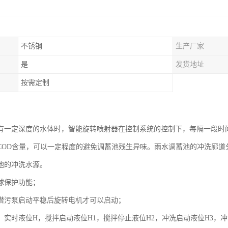
不锈钢
生产厂家
是
发货地址
按需定制
有一定深度的水体时，智能旋转喷射器在控制系统的控制下，每隔一段时
COD含量，可以一定程度的避免调蓄池残生异味。雨水调蓄池的冲洗廊道
池的冲洗水源。
球保护功能；
潜污泵启动平稳后旋转电机才可以启动；
：实时液位H，搅拌启动液位H1，搅拌停止液位H2，冲洗启动液位H3，