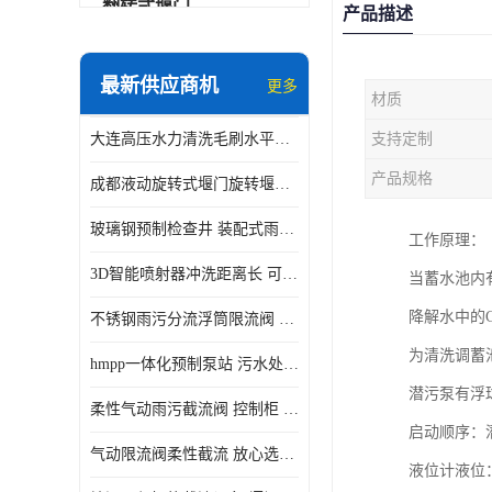
翻转式堰门
产品描述
智能一体化雨水泵站
最新供应商机
更多
材质
水面垃圾清理装置
大连高压水力清洗毛刷水平自清洁滚刷 水力自动冲洗系统 水力清洗
支持定制
智能一体化供水泵房
产品规格
成都液动旋转式堰门旋转堰门 自动控制 SUS304
智能一体化净水设备
玻璃钢预制检查井 装配式雨水污水井 初期弃流井 源头厂家
工作原理：
不锈钢浮筒阀
3D智能喷射器冲洗距离长 可270度旋转 高强度水压远距离喷洗
当蓄水池内
一体化泵闸
降解水中的
不锈钢雨污分流浮筒限流阀 DN150-DN1000 品质可信
浅层砂过滤系统
为清洗调蓄
hmpp一体化预制泵站 污水处理系统 乡镇学校市政排水 厂家供应
立交排水泵站
潜污泵有浮
柔性气动雨污截流阀 控制柜 远程控制安全性高检修方便
真空冲洗装置
启动顺序：
气动限流阀柔性截流 放心选购 控源截污铭源环保
液位计液位
综合预制提升泵站