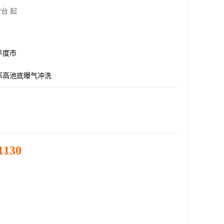
/台 起
平度市
率高池底曝气冲洗
1130