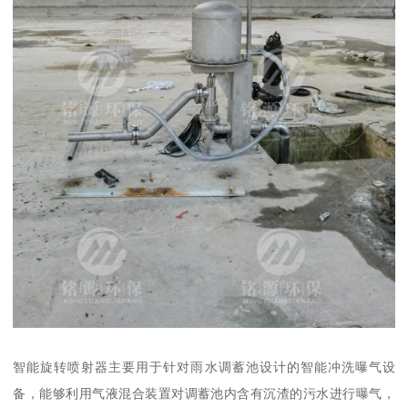
智能旋转喷射器主要用于针对雨水调蓄池设计的智能冲洗曝气设
备，能够利用气液混合装置对调蓄池内含有沉渣的污水进行曝气，