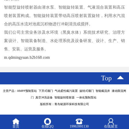
智能型旋转喷射器由潜水泵、智能旋转装置、气液混合装置和高压
喷射装置构成。智能旋转装置带动高压喷射装置旋转，利用水汽混
合的高压水流对池底沉积物进行冲刷清洗或搅拌。
我们公司主营业务涉及水环境（黑臭水体）系统技术研究、治理方
案设计、智能装备制造、水处理系统及设备研发、设计、生产、销
售、安装、运营及服务。
m.qdmingyuan.b2b168.com
Top
主营产品：HMPP预制泵站 下开式堰门 气动柔性截污装置 旋转式堰门 智能截流井 液动限流闸
门 真空冲洗设备 智能旋转喷射器 一体化预制泵站
版权所有：青岛铭源环保科技有限公司
首页
在线QQ
19963991130
在线留言