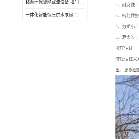
铭源环保智能截流设备 堰门 铸铁调节闸门作用 源头商家 可定制
2、耐腐蚀
水力自清洁格栅
一体化智能恒压供水泵房 二次加压供水设备户外智慧泵房
3、密封性
除臭井盖
4、力矩小
管中型内置防倒灌器
5、寿命长
液压油缸
液压油缸采
出，更换密