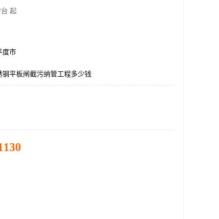
/台 起
平度市
锈钢平板闸截污纳管工程多少钱
1130