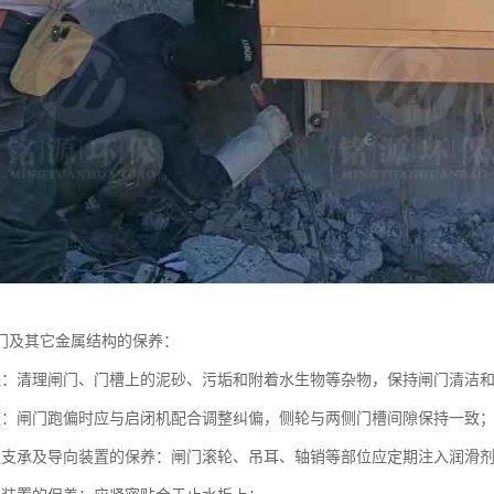
门及其它金属结构的保养：
理：清理闸门、门槽上的泥砂、污垢和附着水生物等杂物，保持闸门清洁
整：闸门跑偏时应与启闭机配合调整纠偏，侧轮与两侧门槽间隙保持一致
走支承及导向装置的保养：闸门滚轮、吊耳、轴销等部位应定期注入润滑