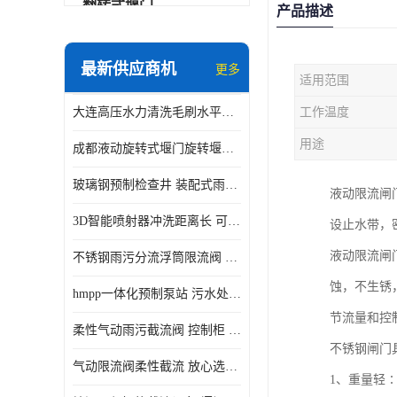
翻转式堰门
产品描述
智能一体化雨水泵站
最新供应商机
更多
适用范围
水面垃圾清理装置
大连高压水力清洗毛刷水平自清洁滚刷 水力自动冲洗系统 水力清洗
工作温度
智能一体化供水泵房
用途
成都液动旋转式堰门旋转堰门 自动控制 SUS304
智能一体化净水设备
玻璃钢预制检查井 装配式雨水污水井 初期弃流井 源头厂家
液动限流闸
不锈钢浮筒阀
3D智能喷射器冲洗距离长 可270度旋转 高强度水压远距离喷洗
设止水带，密
一体化泵闸
液动限流闸
不锈钢雨污分流浮筒限流阀 DN150-DN1000 品质可信
浅层砂过滤系统
蚀，不生锈
hmpp一体化预制泵站 污水处理系统 乡镇学校市政排水 厂家供应
立交排水泵站
节流量和控
柔性气动雨污截流阀 控制柜 远程控制安全性高检修方便
真空冲洗装置
不锈钢闸门
气动限流阀柔性截流 放心选购 控源截污铭源环保
1、重量轻∶
综合预制提升泵站