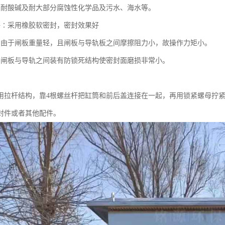
∶耐酸碱及耐大部分腐蚀性化学品及污水、海水等。
好∶采用橡胶软密封，密封效果好
∶由于闸板重量轻，且闸板与导轨板之间摩擦阻力小，故操作力矩小。
∶闸板与导轨之间装有防锁死结构使密封面磨损非常小。
用拉杆结构，靠4根螺丝杆把缸筒和前后盖连接在一起，再用锁紧螺母拧
封件或者其他配件。