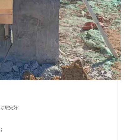
和涂层完好；
；
剂；