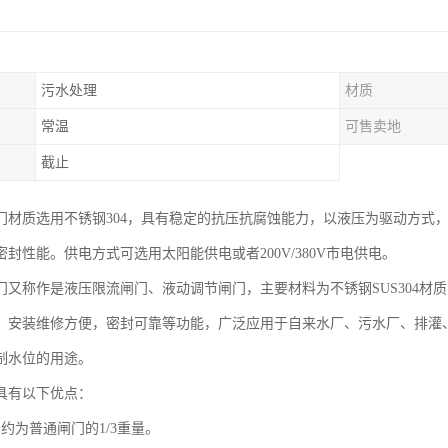
污水处理
材质
常温
可售卖地
截止
门材质选用不锈钢304，具有稳定的抗压抗腐蚀能力，以液压为驱动方式
封性能。供电方式可选用太阳能供电或者200V/380V市电供电。
门又称作是液压限流闸门、液动调节闸门，主要材料为不锈钢SUS304材
，安装维修方便，密封可靠等功能，广泛应用于自来水厂、污水厂、排灌
制水位的用途。
具有以下优点：
约为普通闸门的1/3重量。