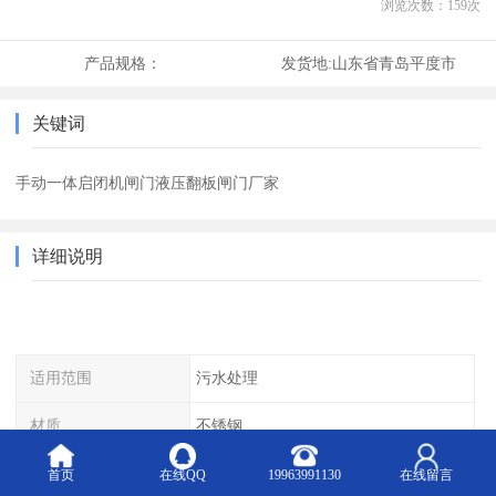
浏览次数：
159
次
产品规格：
发货地:
山东省青岛平度市
关键词
手动一体启闭机闸门液压翻板闸门厂家
详细说明
适用范围
污水处理
材质
不锈钢
工作温度
常温
首页
在线QQ
19963991130
在线留言