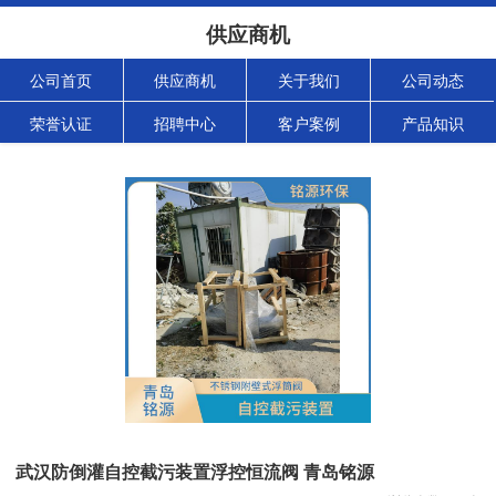
供应商机
公司首页
供应商机
关于我们
公司动态
荣誉认证
招聘中心
客户案例
产品知识
武汉防倒灌自控截污装置浮控恒流阀 青岛铭源