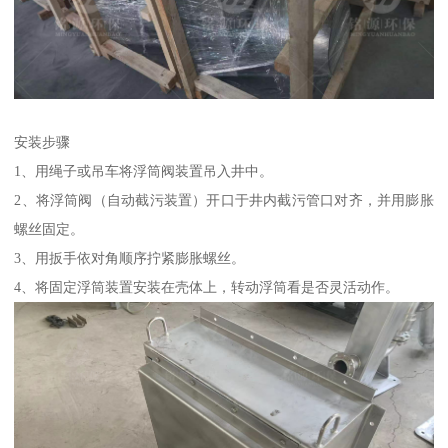
安装步骤
1、用绳子或吊车将浮筒阀装置吊入井中。
2、将浮筒阀（自动截污装置）开口于井内截污管口对齐，并用膨胀
螺丝固定。
3、用扳手依对角顺序拧紧膨胀螺丝。
4、将固定浮筒装置安装在壳体上，转动浮筒看是否灵活动作。