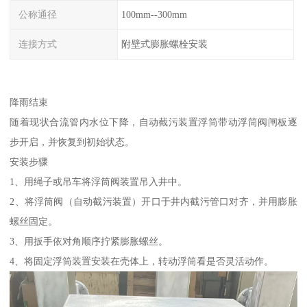
公称通径
100mm--300mm
连接方式
附壁式膨胀螺栓安装
降雨结束
随着现状合流管内水位下降，自动截污装置浮筒带动浮筒阀闸板逐
步开启，并恢复到初始状态。
安装步骤
1、用绳子或吊车将浮筒阀装置吊入井中。
2、将浮筒阀（自动截污装置）开口于井内截污管口对齐，并用膨胀
螺丝固定。
3、用扳手依对角顺序拧紧膨胀螺丝。
4、将固定浮筒装置安装在壳体上，转动浮筒看是否灵活动作。