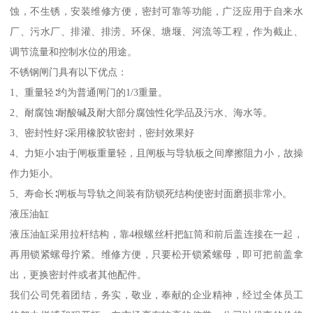
蚀，不生锈，安装维修方便，密封可靠等功能，广泛应用于自来水
厂、污水厂、排灌、排涝、环保、塘堰、河流等工程，作为截止、
调节流量和控制水位的用途。
不锈钢闸门具有以下优点：
1、重量轻∶约为普通闸门的1/3重量。
2、耐腐蚀∶耐酸碱及耐大部分腐蚀性化学品及污水、海水等。
3、密封性好∶采用橡胶软密封，密封效果好
4、力矩小∶由于闸板重量轻，且闸板与导轨板之间摩擦阻力小，故操
作力矩小。
5、寿命长∶闸板与导轨之间装有防锁死结构使密封面磨损非常小。
液压油缸
液压油缸采用拉杆结构，靠4根螺丝杆把缸筒和前后盖连接在一起，
再用锁紧螺母拧紧。维修方便，只要松开锁紧螺母，即可把前盖拿
出，更换密封件或者其他配件。
我们公司凭着团结，务实，敬业，奉献的企业精神，经过全体员工