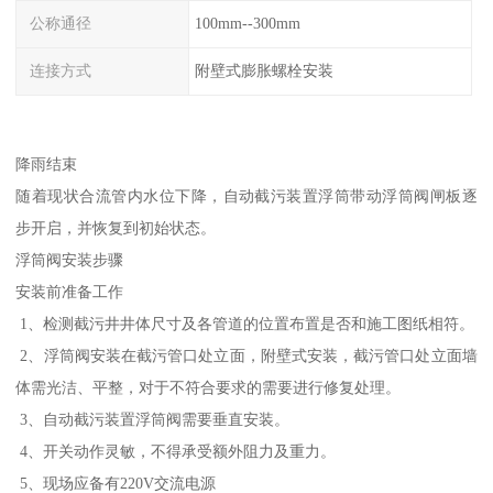
公称通径
100mm--300mm
连接方式
附壁式膨胀螺栓安装
降雨结束
随着现状合流管内水位下降，自动截污装置浮筒带动浮筒阀闸板逐
步开启，并恢复到初始状态。
浮筒阀安装步骤
安装前准备工作
1、检测截污井井体尺寸及各管道的位置布置是否和施工图纸相符。
2、浮筒阀安装在截污管口处立面，附壁式安装，截污管口处立面墙
体需光洁、平整，对于不符合要求的需要进行修复处理。
3、自动截污装置浮筒阀需要垂直安装。
4、开关动作灵敏，不得承受额外阻力及重力。
5、现场应备有220V交流电源