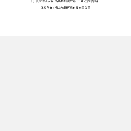
门 真空冲洗设备 智能旋转喷射器 一体化预制泵站
版权所有：青岛铭源环保科技有限公司