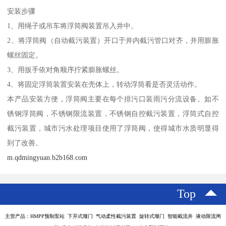
安装步骤
1、用绳子或吊车将浮筒阀装置吊入井中。
2、将浮筒阀（自动截污装置）开口于井内截污管口对齐，并用膨胀
螺丝固定。
3、用扳手依对角顺序拧紧膨胀螺丝。
4、将固定浮筒装置安装在壳体上，转动浮筒看是否灵活动作。
本产品安装方便，浮筒阀主要在每个排污口装雨污分流设备。如不
锈钢浮筒阀，不锈钢限流装置，不锈钢自控截污装置，浮筒式自控
截污装置，城市污水处理项目使用了浮筒阀，使得城市水质明显得
到了改善。
m.qdmingyuan.b2b168.com
Top
主营产品：HMPP预制泵站 下开式堰门 气动柔性截污装置 旋转式堰门 智能截流井 液动限流闸