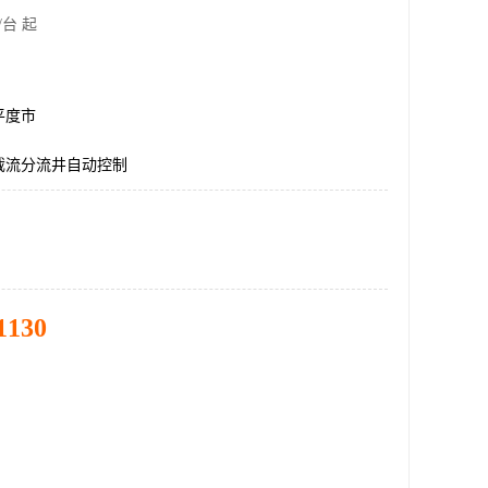
/台 起
平度市
截流分流井自动控制
1130