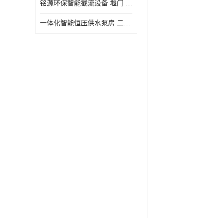
铭源环保智能截流设备 堰门 铸铁调节闸门作用 源头商家 可定制
水力自清洁格栅
一体化智能恒压供水泵房 二次加压供水设备户外智慧泵房
除臭井盖
管中型内置防倒灌器