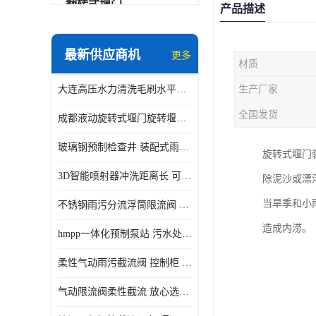
翻转式堰门
产品描述
智能一体化雨水泵站
最新供应商机
更多
材质
水面垃圾清理装置
大连高压水力清洗毛刷水平自清洁滚刷 水力自动冲洗系统 水力清洗
生产厂家
智能一体化供水泵房
全国发货
成都液动旋转式堰门旋转堰门 自动控制 SUS304
智能一体化净水设备
玻璃钢预制检查井 装配式雨水污水井 初期弃流井 源头厂家
旋转式堰门
不锈钢浮筒阀
3D智能喷射器冲洗距离长 可270度旋转 高强度水压远距离喷洗
除泥沙或漂
一体化泵闸
当旱季和小
不锈钢雨污分流浮筒限流阀 DN150-DN1000 品质可信
浅层砂过滤系统
造成内涝。
hmpp一体化预制泵站 污水处理系统 乡镇学校市政排水 厂家供应
立交排水泵站
柔性气动雨污截流阀 控制柜 远程控制安全性高检修方便
真空冲洗装置
气动限流阀柔性截流 放心选购 控源截污铭源环保
综合预制提升泵站