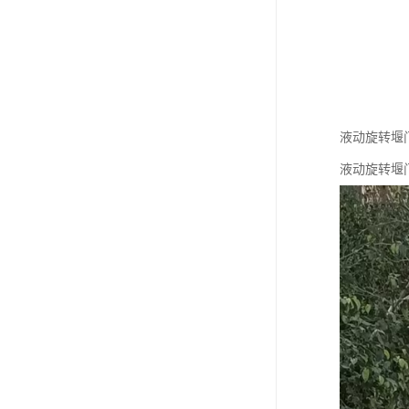
液动旋转堰
液动旋转堰