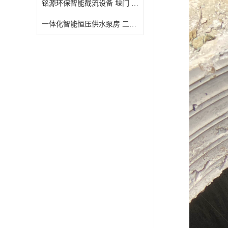
铭源环保智能截流设备 堰门 铸铁调节闸门作用 源头商家 可定制
水力自清洁格栅
一体化智能恒压供水泵房 二次加压供水设备户外智慧泵房
除臭井盖
管中型内置防倒灌器