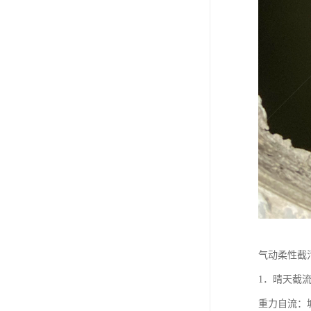
气动柔性截
1．晴天截
重力自流：