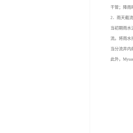
干管；降雨
2．雨天截
当初期雨水
流。将雨水
当分流井内
此外，Myu