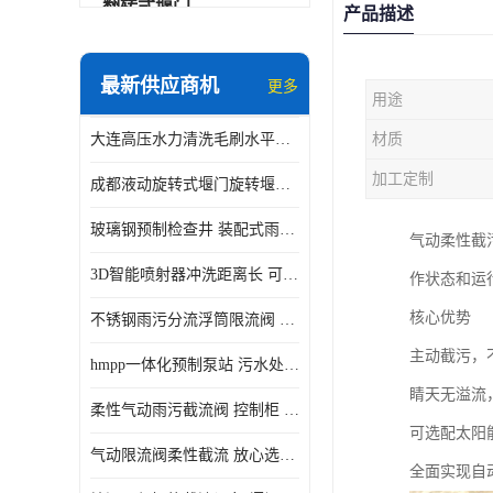
翻转式堰门
产品描述
智能一体化雨水泵站
最新供应商机
更多
用途
水面垃圾清理装置
大连高压水力清洗毛刷水平自清洁滚刷 水力自动冲洗系统 水力清洗
材质
智能一体化供水泵房
加工定制
成都液动旋转式堰门旋转堰门 自动控制 SUS304
智能一体化净水设备
玻璃钢预制检查井 装配式雨水污水井 初期弃流井 源头厂家
气动柔性截
不锈钢浮筒阀
3D智能喷射器冲洗距离长 可270度旋转 高强度水压远距离喷洗
作状态和运
一体化泵闸
核心优势
不锈钢雨污分流浮筒限流阀 DN150-DN1000 品质可信
浅层砂过滤系统
主动截污，
hmpp一体化预制泵站 污水处理系统 乡镇学校市政排水 厂家供应
立交排水泵站
睛天无溢流
柔性气动雨污截流阀 控制柜 远程控制安全性高检修方便
真空冲洗装置
可选配太阳
气动限流阀柔性截流 放心选购 控源截污铭源环保
全面实现自
综合预制提升泵站