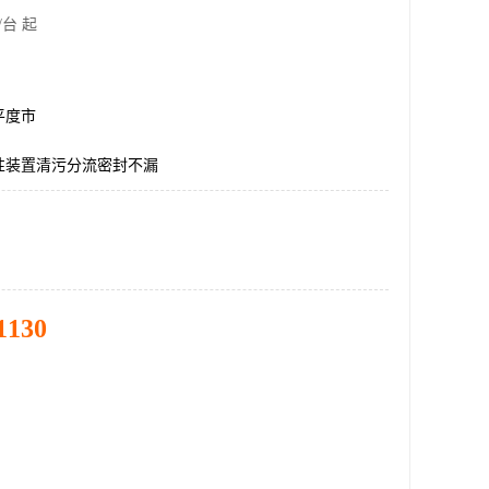
/台 起
平度市
性装置清污分流密封不漏
1130