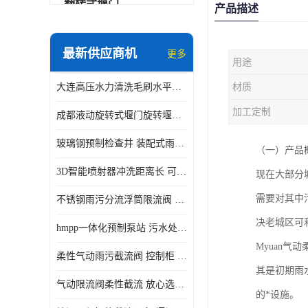
翻转式堰门
产品描述
智能一体化雨水泵站
最新供应商机
更多
用途
水面垃圾清理装置
大连高压水力清洗毛刷水平自清洁滚刷 水力自动冲洗系统 水力清洗
材质
智能一体化供水泵房
加工定制
成都液动旋转式堰门旋转堰门 自动控制 SUS304
智能一体化净水设备
玻璃钢预制检查井 装配式雨水污水井 初期弃流井 源头厂家
（一）产品
不锈钢浮筒阀
3D智能喷射器冲洗距离长 可270度旋转 高强度水压远距离喷洗
现在大部分
一体化泵闸
需要对其中
不锈钢雨污分流浮筒限流阀 DN150-DN1000 品质可信
浅层砂过滤系统
决老城区可
hmpp一体化预制泵站 污水处理系统 乡镇学校市政排水 厂家供应
立交排水泵站
Myuan
柔性气动雨污截流阀 控制柜 远程控制安全性高检修方便
真空冲洗装置
其是初期雨
气动限流阀柔性截流 放心选购 控源截污铭源环保
的*设施。
综合预制提升泵站