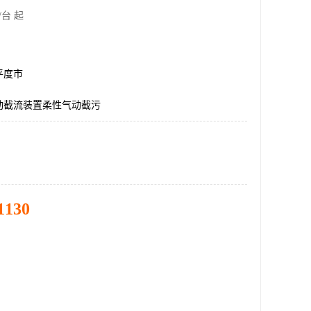
/台 起
平度市
动截流装置柔性气动截污
1130