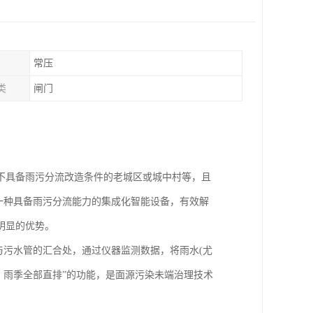
常压
类
闸门
不具备雨污分流改造条件的老城区或城中村等，且
为一种具备雨污分流能力的集成化智能设备，有效解
明显的优势。
与污水管的汇合处，通过仪器监测数据，将雨水(尤
，雨季全部直排”的功能，是面源污染未端治理技术