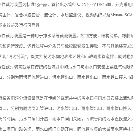
动柔性截污装置为标准化产品，管径出水管径从DN400至DN1500，外壳采
置主体、复合橡胶套管、液位计、水质监测仪、视频系统以及Myuan-iS
成本效益及运行可靠性。
气动柔性截污装置是一种用于排水系统截流装置。控制方便，结构简单，橡胶
态和运行速度。运行过程中介质只与橡胶胶套发生接触，不与其他装置发
实现“清污分流”，既要控制污水向地表水环境和市政雨水管道排，同时也
气动柔性截污装置就是在传统的截流井中的污水口与雨水口安装上柔性气动
口，分别为雨污同流管进口，污水管出口，雨水管出口，雨水管口接入市
流装置雨污分流设备就是在传统的截流井中的污水口与雨水口安装上液动
管口，分别为雨污同流管进口，污水管出口，雨水管出口，雨水管口换入
天的时候，污水口闸门开启，雨水口闸门关闭，同流管内的污水直换流入
水口闸门自动关闭，雨水口闸门自动开启，同流管收集的大量雨水直换排