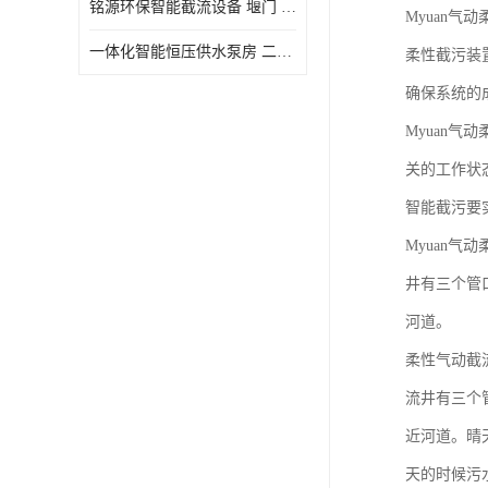
铭源环保智能截流设备 堰门 铸铁调节闸门作用 源头商家 可定制
Myuan气
水力自清洁格栅
一体化智能恒压供水泵房 二次加压供水设备户外智慧泵房
柔性截污装
除臭井盖
确保系统的
管中型内置防倒灌器
Myuan
关的工作状
智能截污要
Myuan
井有三个管
河道。
柔性气动截
流井有三个
近河道。晴
天的时候污