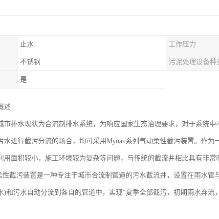
止水
工作压力
不锈钢
污泥处理设备种
是
概述
城市排水现状为合流制排水系统，为响应国家生态治理要求，对于系统中
污水进行截污分流的场合，均可采用Myuan系列气动柔性截污装置。作
利用面积较小，施工环境较为复杂等问题，与传统的截流井相比具有非常
气动柔性截污装置是一种专注于城市合流制管道的污水截流井，设置在雨水管
水)和污水自动分流到各自的管道中，实现“夏季全部截污，初期雨水弃流