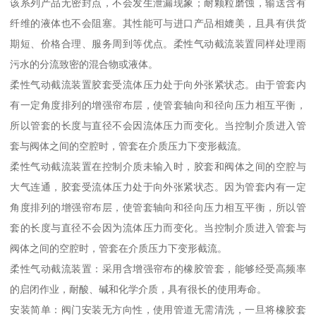
该系列产品无密封点，不会发生泄漏现象；耐颗粒磨蚀，输送含有
纤维的液体也不会阻塞。其性能可与进口产品相媲美，且具有供货
期短、价格合理、服务周到等优点。柔性气动截流装置同样处理雨
污水的分流致密的混合物或液体。
柔性气动截流装置胶套受流体压力处于向外张紧状态。由于管套内
有一定角度排列的增强帘布层，使管套轴向和径向压力相互平衡，
所以管套的长度与直径不会因流体压力而变化。当控制介质进入管
套与阀体之间的空腔时，管套在介质压力下变形截流。
柔性气动截流装置在控制介质未输入时，胶套和阀体之间的空腔与
大气连通，胶套受流体压力处于向外张紧状态。因为管套内有一定
角度排列的增强帘布层，使管套轴向和径向压力相互平衡，所以管
套的长度与直径不会因为流体压力而变化。当控制介质进入管套与
阀体之间的空腔时，管套在介质压力下变形截流。
柔性气动截流装置：采用含增强帘布的橡胶管套，能够经受高频率
的启闭作业，耐酸、碱和化学介质，具有很长的使用寿命。
安装简单：阀门安装无方向性，使用管道无需清洗，一旦将橡胶套