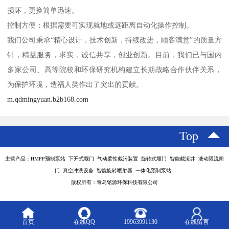
损坏，更换简单迅速。
控制方便：根据需要可实现就地或远距离自动化操作控制。
我们公司秉承“精心设计，技术创新，持续改进，顾客满意”的质量方
针，精益服务，求实，诚信共享，创业创新。目前，我们已与国内
多家公司、高等院校和环保研究机构建立长期战略合作伙伴关系，
为保护环境，造福人类作出了突出的贡献。
m.qdmingyuan.b2b168.com
Top
主营产品：HMPP预制泵站 下开式堰门 气动柔性截污装置 旋转式堰门 智能截流井 液动限流闸
门 真空冲洗设备 智能旋转喷射器 一体化预制泵站
版权所有：青岛铭源环保科技有限公司
首页
在线QQ
19963991130
在线留言