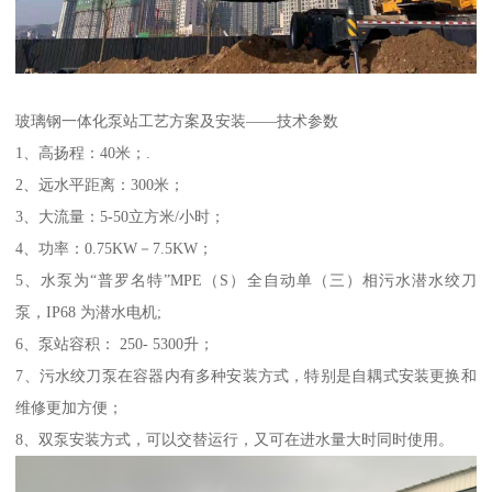
玻璃钢一体化泵站工艺方案及安装——技术参数
1、高扬程：40米；.
2、远水平距离：300米；
3、大流量：5-50立方米/小时；
4、功率：0.75KW－7.5KW；
5、水泵为“普罗名特”MPE（S）全自动单（三）相污水潜水绞刀
泵，IP68 为潜水电机;
6、泵站容积： 250- 5300升；
7、污水绞刀泵在容器内有多种安装方式，特别是自耦式安装更换和
维修更加方便；
8、双泵安装方式，可以交替运行，又可在进水量大时同时使用。