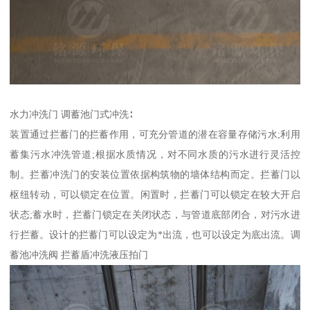
水力冲洗门 调蓄池门式冲洗∶
装置通过拦蓄门的拦蓄作用，可充分管道的潜在容量存储污水;利用
蓄集污水冲洗管道;根据水质情况，对不同水质的污水进行灵活控
制。拦蓄冲洗门的安装位置依据构筑物的墙体结构而定。拦蓄门以
枢纽转动，可以锁定在位置。闲置时，拦蓄门可以锁定在较大开启
状态;蓄水时，拦蓄门锁定在关闭状态，与管道底部闭合，对污水进
行拦蓄。设计的拦蓄门可以设定为*出流，也可以设定为底出流。调
蓄池冲洗阀 拦蓄盾冲洗液压拍门