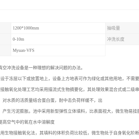
1200*1000mm
抽吸量
0-10m
冲洗长度
Myuan-VFS
VFS真空冲洗设备是一种理想的解决问题的办法。
埋设于冻层以下或放置地上，设备上方地表可作为绿化或其他用地，不需
物接触氧化处理工艺均采用描流式生物摘要化，其处理效果混合式或二级
，对水质的活质量结合蛋白蛋，耐中击负荷样缓不，出
，产生污泥膨胀。池中采用新型弹性立体填料，比表面视大，微生物易挂
提高空气中的氧在水中溶解度
采用生物接触氧化法，其填料的体积负荷比较低，微生物处于自身氧化阶断