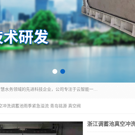
青岛铭源环保科技有限公司是一家专注于环保与智慧水务领域的先进科技企业，公司专注于云智能一体化HMPP预制泵站、智能截流井设备、调蓄池雨洪管理设备、水务循环利用、云智慧水务开发及新型环保技术研发等领域。
空冲洗调蓄池雨季紧急溢流 青岛铭源 真空阀
浙江调蓄池真空冲洗