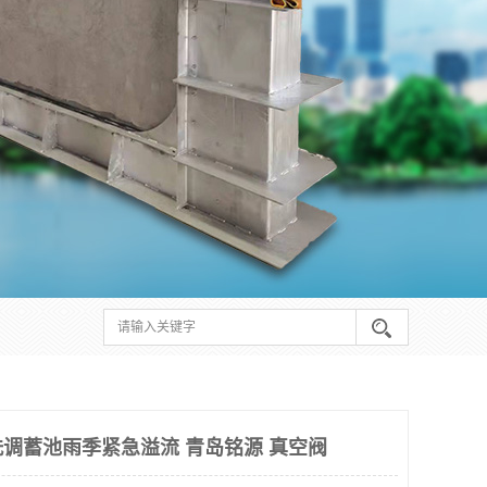
调蓄池雨季紧急溢流 青岛铭源 真空阀