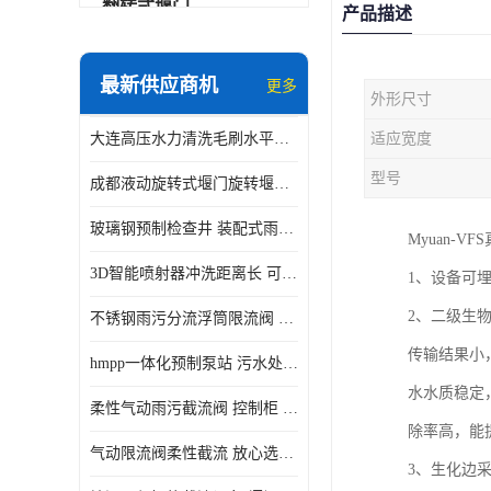
翻转式堰门
产品描述
智能一体化雨水泵站
最新供应商机
更多
外形尺寸
水面垃圾清理装置
大连高压水力清洗毛刷水平自清洁滚刷 水力自动冲洗系统 水力清洗
适应宽度
智能一体化供水泵房
型号
成都液动旋转式堰门旋转堰门 自动控制 SUS304
智能一体化净水设备
玻璃钢预制检查井 装配式雨水污水井 初期弃流井 源头厂家
Myuan-
不锈钢浮筒阀
3D智能喷射器冲洗距离长 可270度旋转 高强度水压远距离喷洗
1、设备可
一体化泵闸
2、二级生
不锈钢雨污分流浮筒限流阀 DN150-DN1000 品质可信
浅层砂过滤系统
传输结果小
hmpp一体化预制泵站 污水处理系统 乡镇学校市政排水 厂家供应
立交排水泵站
水水质稳定
柔性气动雨污截流阀 控制柜 远程控制安全性高检修方便
真空冲洗装置
除率高，能
气动限流阀柔性截流 放心选购 控源截污铭源环保
3、生化边
综合预制提升泵站