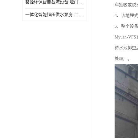
铭源环保智能截流设备 堰门 铸铁调节闸门作用 源头商家 可定制
车抽吸或脱
水力自清洁格栅
一体化智能恒压供水泵房 二次加压供水设备户外智慧泵房
4、该地埋
除臭井盖
5、整个设
管中型内置防倒灌器
Myuan
待水池排空
处理厂。