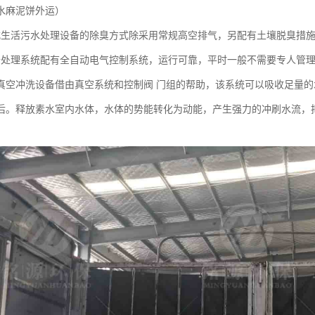
水麻泥饼外运）
式生活污水处理设备的除臭方式除采用常规高空排气，另配有土壤脱臭措
备处理系统配有全自动电气控制系统，运行可靠，平时一般不需要专人管
-VFS真空冲洗设备借由真空系统和控制阀 门组的帮助，该系统可以吸收足
后。释放素水室内水体，水体的势能转化为动能，产生强力的冲刷水流，