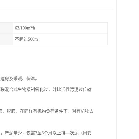
63/100m³/h
不超过500m
要建房及采暖、保温。
串联混合式生物接制氧化过，并比活性污泥过传输
膜，脱膜，在同样有机物负荷条件下，对有机物去
，产泥量少，仅需3至6个月以上排—次泥（用粪