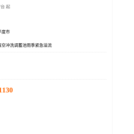
/台 起
平度市
真空冲洗调蓄池雨季紧急溢流
1130