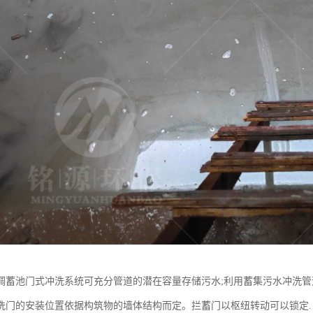
调蓄池门式冲洗系统可充分管道的潜在容量存储污水;利用蓄集污水冲洗管
洗门的安装位置依据构筑物的墙体结构而定。拦蓄门以枢纽转动可以锁定.