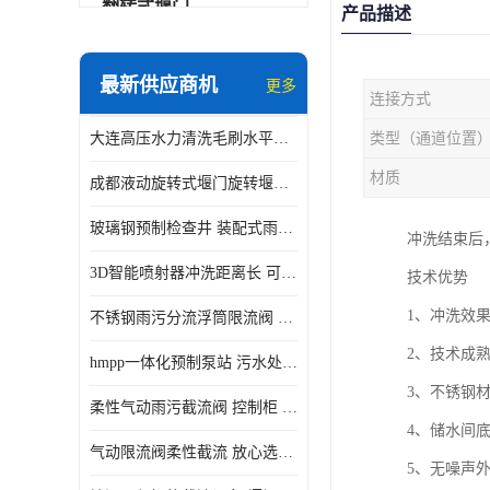
翻转式堰门
产品描述
智能一体化雨水泵站
最新供应商机
更多
连接方式
水面垃圾清理装置
大连高压水力清洗毛刷水平自清洁滚刷 水力自动冲洗系统 水力清洗
类型（通道位置
智能一体化供水泵房
材质
成都液动旋转式堰门旋转堰门 自动控制 SUS304
智能一体化净水设备
玻璃钢预制检查井 装配式雨水污水井 初期弃流井 源头厂家
冲洗结束后
不锈钢浮筒阀
3D智能喷射器冲洗距离长 可270度旋转 高强度水压远距离喷洗
技术优势
一体化泵闸
1、冲洗效
不锈钢雨污分流浮筒限流阀 DN150-DN1000 品质可信
浅层砂过滤系统
2、技术成
hmpp一体化预制泵站 污水处理系统 乡镇学校市政排水 厂家供应
立交排水泵站
3、不锈钢
柔性气动雨污截流阀 控制柜 远程控制安全性高检修方便
真空冲洗装置
4、储水间
气动限流阀柔性截流 放心选购 控源截污铭源环保
5、无噪声
综合预制提升泵站