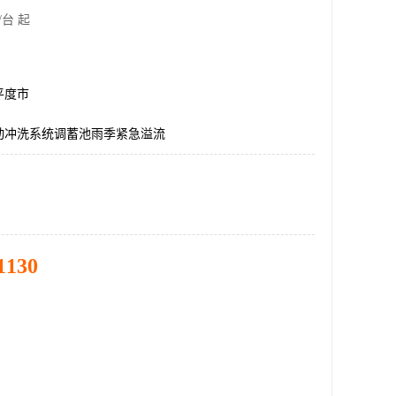
/台 起
平度市
动冲洗系统调蓄池雨季紧急溢流
1130