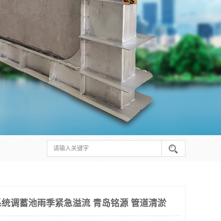
统调蓄池雨季紧急溢流 青岛铭源 管道清淤