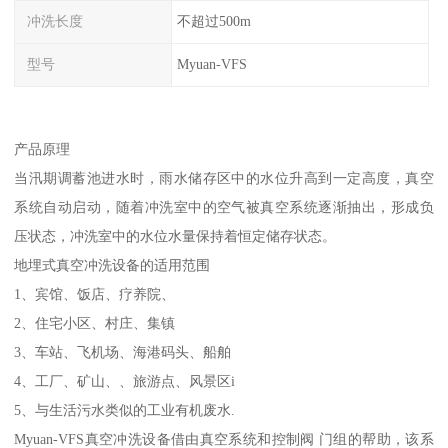
冲洗长度
不超过500m
型号
Myuan-VFS
产品原理
当汛期调蓄池进水时，雨水储存区中的水位升高到一定高度，真空
系统自动启动，随着冲洗室中的空气被真空系统逐渐抽出，形成负
压状态，冲洗室中的水位水量保持着恒定储存状态。
地埋式真空冲洗设备的适用范围
1、宾馆、饭店、疗养院、
2、住宅小区、村庄、集镇
3、车站、飞机场、海港码头、船舶
4、工厂、矿山、、旅游点、风景区i
5、与生活污水类似的工业有机废水.
Myuan-VFS真空冲洗设备借由真空系统和控制阀 门组的帮助，该系