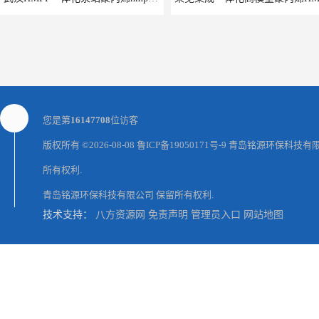
您是第
16147708
位访客
版权所有 ©2026-08-08
鲁ICP备19050171号-9
青岛铭源环保科技有
所有权利.
青岛铭源环保科技有限公司
保留所有权利.
汕尾地埋式聚丙烯hmpp泵站 预制提升泵站 铭源环保HMPP泵站
株洲地埋式耐腐蚀HMPP泵站 预
技术支持：
八方资源网
免责声明
管理员入口
网站地图