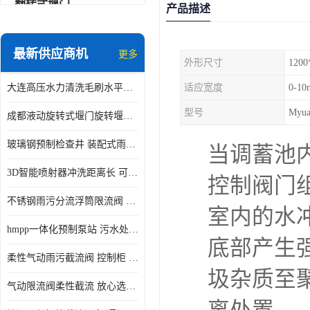
翻转式堰门
产品描述
智能一体化雨水泵站
最新供应商机
更多
外形尺寸
1200
水面垃圾清理装置
大连高压水力清洗毛刷水平自清洁滚刷 水力自动冲洗系统 水力清洗
适应宽度
0-10
智能一体化供水泵房
型号
Myu
成都液动旋转式堰门旋转堰门 自动控制 SUS304
智能一体化净水设备
玻璃钢预制检查井 装配式雨水污水井 初期弃流井 源头厂家
当调蓄池
不锈钢浮筒阀
3D智能喷射器冲洗距离长 可270度旋转 高强度水压远距离喷洗
控制阀门
一体化泵闸
不锈钢雨污分流浮筒限流阀 DN150-DN1000 品质可信
室内的水
浅层砂过滤系统
hmpp一体化预制泵站 污水处理系统 乡镇学校市政排水 厂家供应
底部产生
立交排水泵站
柔性气动雨污截流阀 控制柜 远程控制安全性高检修方便
真空冲洗装置
圾杂质至
气动限流阀柔性截流 放心选购 控源截污铭源环保
综合预制提升泵站