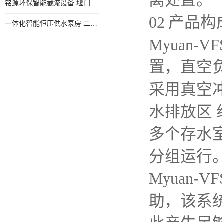
离处置。
铭源环保智能截流设备 堰门 铸铁调节闸门作用 源头商家 可定制
水力自清洁格栅
02 产品构
一体化智能恒压供水泵房 二次加压供水设备户外智慧泵房
除臭井盖
Myuan
管中型内置防倒灌器
置，直空
采用真空
水排放区
多个存水
分组运行
Myuan
助，该系