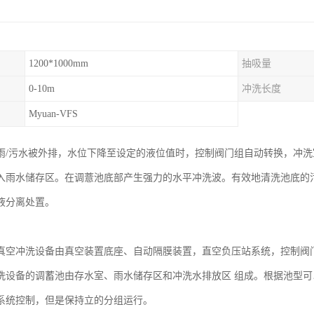
1200*1000mm
抽吸量
0-10m
冲洗长度
Myuan-VFS
雨/污水被外排，水位下降至设定的液位值时，控制阀门组自动转换，冲
入雨水储存区。在调薏池底部产生强力的水平冲洗波。有效地清洗池底的
液分离处置。
-VFS真空冲洗设备由真空装置底座、自动隔膜装置，直空负压站系统，控制
洗设备的调蓄池由存水室、雨水储存区和冲洗水排放区 组成。根据池型
系统控制，但是保持立的分组运行。