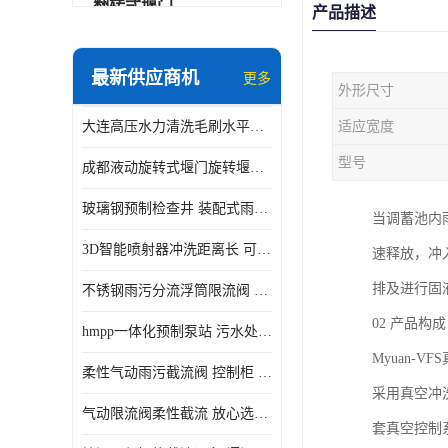
翻转式堰门
产品描述
智能一体化雨水泵站
最新供应商机
更多
外形尺寸
水面垃圾清理装置
大连高压水力清洗毛刷水平自清洁滚刷 水力自动冲洗系统 水力清洗
适应宽度
智能一体化供水泵房
型号
成都液动旋转式堰门旋转堰门 自动控制 SUS304
智能一体化净水设备
玻璃钢预制检查井 装配式雨水污水井 初期弃流井 源头厂家
当调蓄池内
不锈钢浮筒阀
3D智能喷射器冲洗距离长 可270度旋转 高强度水压远距离喷洗
速释放，冲
一体化泵闸
排及进行固
不锈钢雨污分流浮筒限流阀 DN150-DN1000 品质可信
浅层砂过滤系统
02 产品构成
hmpp一体化预制泵站 污水处理系统 乡镇学校市政排水 厂家供应
立交排水泵站
Myuan
柔性气动雨污截流阀 控制柜 远程控制安全性高检修方便
真空冲洗装置
采用真空冲
气动限流阀柔性截流 放心选购 控源截污铭源环保
套真空控制
综合预制提升泵站