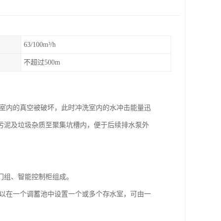
63/100m³/h
不超过500m
洗室内的真空被破坏，此时冲洗室内的水冲击能量迅
污泥及垃圾杂质至聚集坑槽内，便于后续排水泵外
阀门组、智能控制柜组成。
可以在一个调蓄池中设置一个或多个存水室，可由一