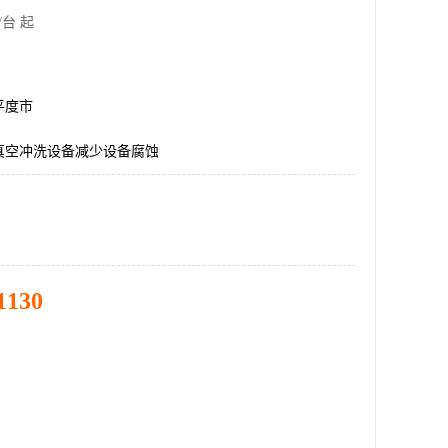
/台 起
平度市
真空冲洗设备减少设备腐蚀
1130