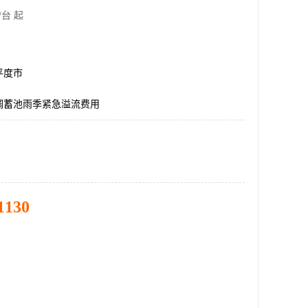
/台 起
平度市
调蓄池雨季紧急溢流费用
1130