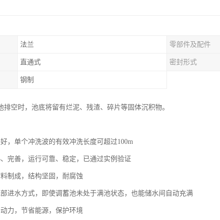
法兰
零部件及配件
）
直通式
密封形式
钢制
池排空时，池底将留有烂泥、残渣、碎片等固体沉积物。
果好，单个冲洗波的有效冲洗长度可超过100m
熟、完善，运行可靠、稳定，已通过实例验证
材料制成，结构坚固，耐腐蚀
底部进水方式，即使调蓄池未处于满池状态，也能储水间自动充满
外动力，节省能源，保护环境