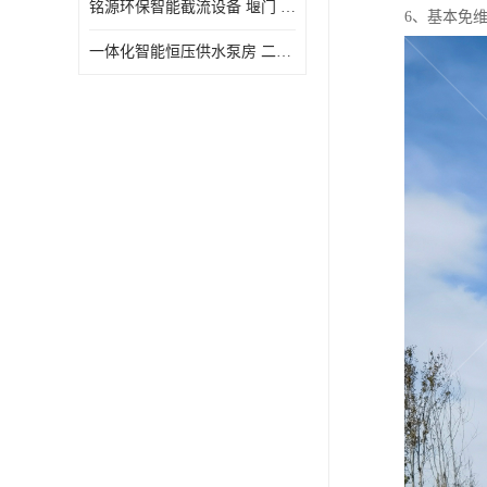
铭源环保智能截流设备 堰门 铸铁调节闸门作用 源头商家 可定制
6、基本免
水力自清洁格栅
一体化智能恒压供水泵房 二次加压供水设备户外智慧泵房
除臭井盖
管中型内置防倒灌器