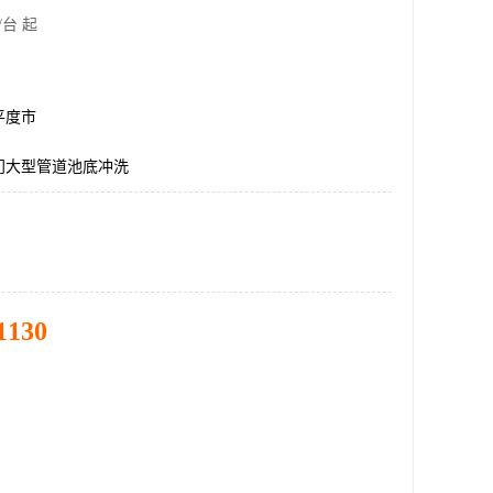
/台 起
平度市
门大型管道池底冲洗
1130