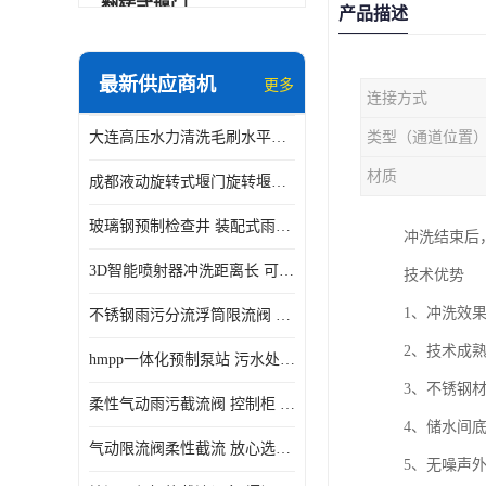
翻转式堰门
产品描述
智能一体化雨水泵站
最新供应商机
更多
连接方式
水面垃圾清理装置
大连高压水力清洗毛刷水平自清洁滚刷 水力自动冲洗系统 水力清洗
类型（通道位置
智能一体化供水泵房
材质
成都液动旋转式堰门旋转堰门 自动控制 SUS304
智能一体化净水设备
玻璃钢预制检查井 装配式雨水污水井 初期弃流井 源头厂家
冲洗结束后
不锈钢浮筒阀
3D智能喷射器冲洗距离长 可270度旋转 高强度水压远距离喷洗
技术优势
一体化泵闸
1、冲洗效
不锈钢雨污分流浮筒限流阀 DN150-DN1000 品质可信
浅层砂过滤系统
2、技术成
hmpp一体化预制泵站 污水处理系统 乡镇学校市政排水 厂家供应
立交排水泵站
3、不锈钢
柔性气动雨污截流阀 控制柜 远程控制安全性高检修方便
真空冲洗装置
4、储水间
气动限流阀柔性截流 放心选购 控源截污铭源环保
5、无噪声
综合预制提升泵站