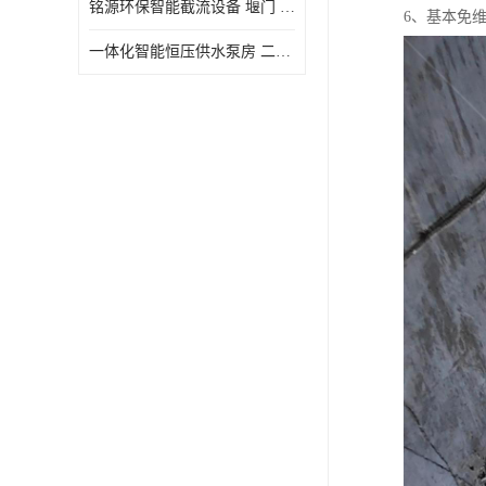
铭源环保智能截流设备 堰门 铸铁调节闸门作用 源头商家 可定制
6、基本免
水力自清洁格栅
一体化智能恒压供水泵房 二次加压供水设备户外智慧泵房
除臭井盖
管中型内置防倒灌器