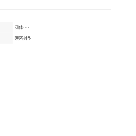
阀体····
硬密封型