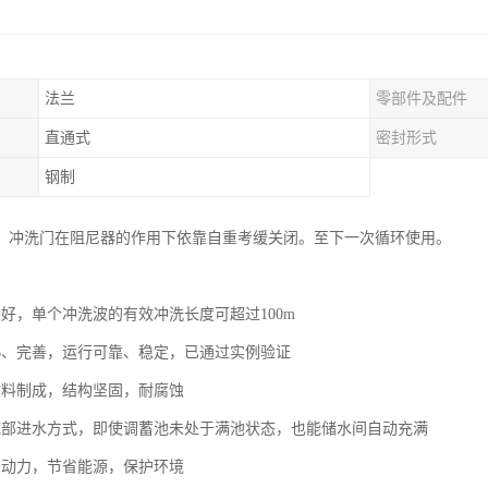
法兰
零部件及配件
）
直通式
密封形式
钢制
，冲洗门在阻尼器的作用下依靠自重考缓关闭。至下一次循环使用。
果好，单个冲洗波的有效冲洗长度可超过100m
熟、完善，运行可靠、稳定，已通过实例验证
材料制成，结构坚固，耐腐蚀
底部进水方式，即使调蓄池未处于满池状态，也能储水间自动充满
外动力，节省能源，保护环境