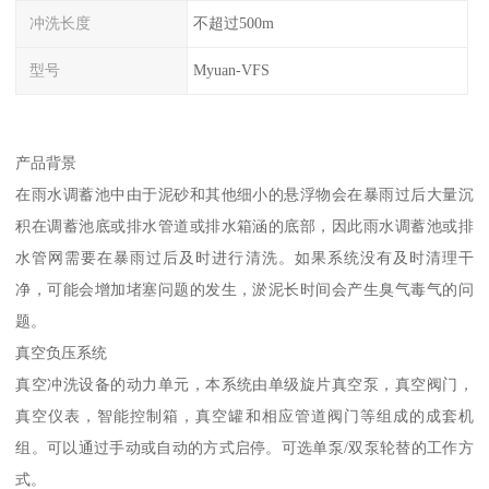
冲洗长度
不超过500m
型号
Myuan-VFS
产品背景
在雨水调蓄池中由于泥砂和其他细小的悬浮物会在暴雨过后大量沉
积在调蓄池底或排水管道或排水箱涵的底部，因此雨水调蓄池或排
水管网需要在暴雨过后及时进行清洗。如果系统没有及时清理干
净，可能会增加堵塞问题的发生，淤泥长时间会产生臭气毒气的问
题。
真空负压系统
真空冲洗设备的动力单元，本系统由单级旋片真空泵，真空阀门，
真空仪表，智能控制箱，真空罐和相应管道阀门等组成的成套机
组。可以通过手动或自动的方式启停。可选单泵/双泵轮替的工作方
式。