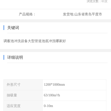
浏览次数：
61
次
产品规格：
发货地:
山东省青岛平度市
关键词
调蓄池冲洗设备大型管道池底冲洗哪家好
详细说明
外形尺寸
1200*1000mm
抽吸量
63/100m³/h
适应宽度
0-10m