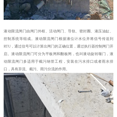
液动限流闸门由闸门外框、活动闸门、导轨、密封圈、液压油缸、
控制系统等组成。液动限流闸门根据液位计水位并将信号传送到
RTU，通过信号可以计算出闸门的正确位置，通过执行器控制闸门开
启。液动限流闸门可分为平板闸和翻板闸，也叫液动旋转堰门，液
动限流闸门多适用于截污纳管工程，安装在污水排口或者雨水排
口，具有弃流、截污、雨污分流的作用。