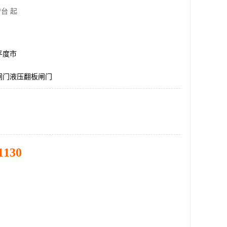
/台 起
平度市
闸门液压翻板闸门
1130