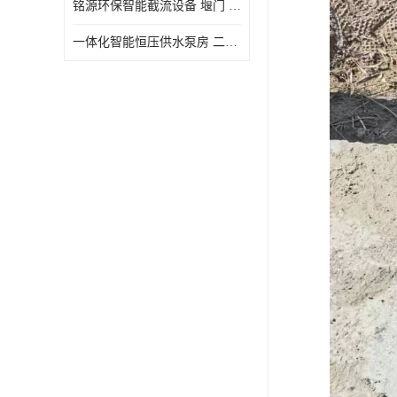
铭源环保智能截流设备 堰门 铸铁调节闸门作用 源头商家 可定制
水力自清洁格栅
一体化智能恒压供水泵房 二次加压供水设备户外智慧泵房
除臭井盖
管中型内置防倒灌器