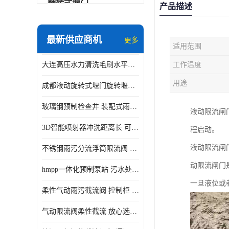
翻转式堰门
产品描述
智能一体化雨水泵站
最新供应商机
更多
适用范围
水面垃圾清理装置
大连高压水力清洗毛刷水平自清洁滚刷 水力自动冲洗系统 水力清洗
工作温度
智能一体化供水泵房
用途
成都液动旋转式堰门旋转堰门 自动控制 SUS304
智能一体化净水设备
玻璃钢预制检查井 装配式雨水污水井 初期弃流井 源头厂家
液动限流闸
不锈钢浮筒阀
3D智能喷射器冲洗距离长 可270度旋转 高强度水压远距离喷洗
程启动。
一体化泵闸
液动限流闸
不锈钢雨污分流浮筒限流阀 DN150-DN1000 品质可信
浅层砂过滤系统
动限流闸门
hmpp一体化预制泵站 污水处理系统 乡镇学校市政排水 厂家供应
立交排水泵站
一旦液位或
柔性气动雨污截流阀 控制柜 远程控制安全性高检修方便
真空冲洗装置
气动限流阀柔性截流 放心选购 控源截污铭源环保
综合预制提升泵站