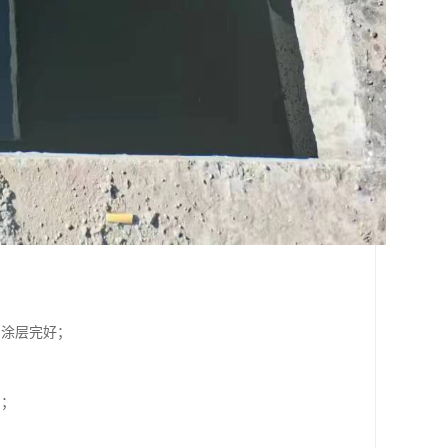
和涂层完好；
；
剂；