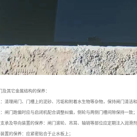
门及其它金属结构的保养：
理：清理闸门、门槽上的泥砂、污垢和附着水生物等杂物，保持闸门清洁
整：闸门跑偏时应与启闭机配合调整纠偏，侧轮与两侧门槽间隙保持一致
走支承及导向装置的保养：闸门滚轮、吊耳、轴销等部位应定期注入润滑
水装置的保养：应紧密贴合于止水板上；