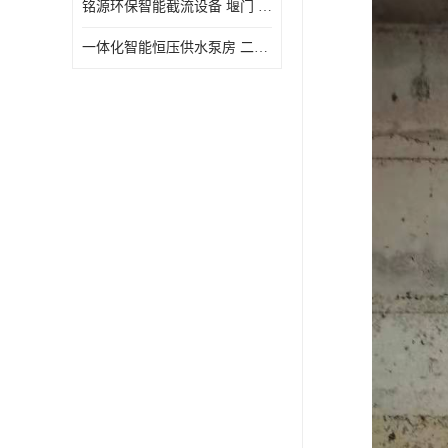
铭源环保智能截流设备 堰门 铸铁调节闸门作用 源头商家 可定制
水力自清洁格栅
一体化智能恒压供水泵房 二次加压供水设备户外智慧泵房
除臭井盖
管中型内置防倒灌器