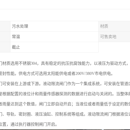
污水处理
材质
常温
可售卖地
截止
门材质选用不锈钢304，具有稳定的抗压抗腐蚀能力，以液压为驱动方式
封性能。供电方式可选用太阳能供电或者200V/380V市电供电。
门可安装在上游或下游。液动限流闸门作为一个集成系统，可安装在管道
是根据配置的液位计和雨量传感器探测的数据进行启动与关闭的。当整体
者雨量达到这个数值，闸门立即自动开启；当液位或者雨量低于设定的数
门、导轨、密封圈、液压油缸、控制系统等组成。液动限流闸门根据液位计
位置，通过执行器控制闸门开启。