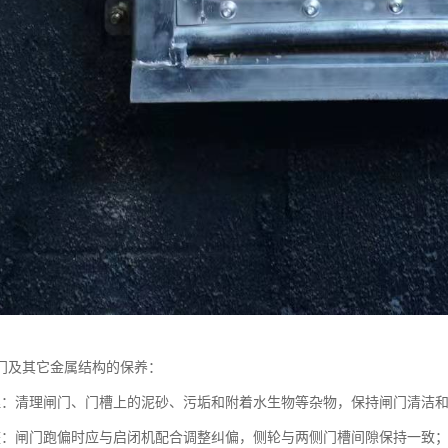
门及其它金属结构的保养：
理：清理闸门、门槽上的泥砂、污垢和附着水生物等杂物，保持闸门清洁
整：闸门跑偏时应与启闭机配合调整纠偏，侧轮与两侧门槽间隙保持一致