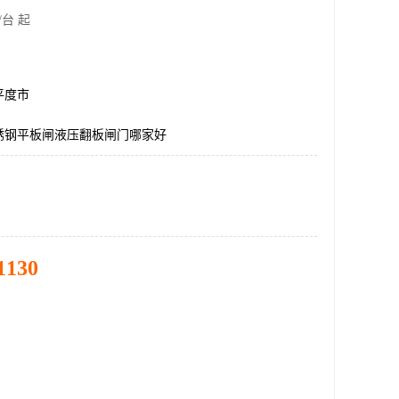
/台 起
平度市
锈钢平板闸液压翻板闸门哪家好
1130