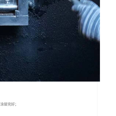
和涂层完好；
；