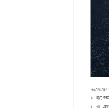
液动限流闸
1、闸门清
2、闸门调