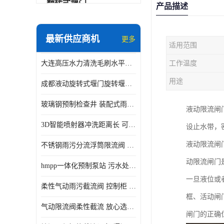
翻转式堰门
产品描述
智能一体化雨水泵站
最新供应商机
更多
适用范围
水面垃圾清理装置
大连高压水力清洗毛刷水平自清洁滚刷 水力自动冲洗系统 水力清洗
工作温度
智能一体化供水泵房
用途
成都液动旋转式堰门旋转堰门 自动控制 SUS304
智能一体化净水设备
玻璃钢预制检查井 装配式雨水污水井 初期弃流井 源头厂家
液动限流闸
不锈钢浮筒阀
3D智能喷射器冲洗距离长 可270度旋转 高强度水压远距离喷洗
设止水带，密
一体化泵闸
液动限流闸
不锈钢雨污分流浮筒限流阀 DN150-DN1000 品质可信
浅层砂过滤系统
动限流闸门
hmpp一体化预制泵站 污水处理系统 乡镇学校市政排水 厂家供应
立交排水泵站
一旦液位或
柔性气动雨污截流阀 控制柜 远程控制安全性高检修方便
真空冲洗装置
框、活动闸
气动限流阀柔性截流 放心选购 控源截污铭源环保
闸门的正确
综合预制提升泵站