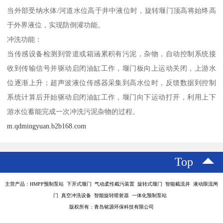
当外部受纳水体/河道水位高于井中液位时，旋转堰门顶高将始终高
于外界液位，实现防倒灌功能。
冲洗功能：
当传感设备检测到管道或箱涵累积有污泥，杂物，自动控制系统接
收到传输信号并驱动启闭油缸工作，堰门板向上运动关闭，上游水
位逐渐上升；超声波液位传感器采集到高水位时，反馈数据到控制
系统计算后开始驱动启闭油缸工作，堰门向下运动打开，利用上下
游水位蓄能完成一次冲洗污泥杂物的过程。
m.qdmingyuan.b2b168.com
Top
主营产品：HMPP预制泵站 下开式堰门 气动柔性截污装置 旋转式堰门 智能截流井 液动限流闸
门 真空冲洗设备 智能旋转喷射器 一体化预制泵站
版权所有：青岛铭源环保科技有限公司