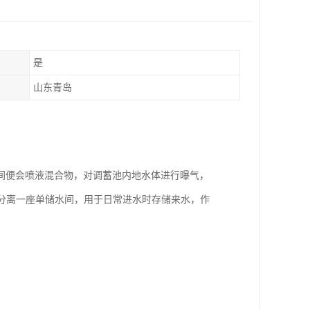
是
山东青岛
间便会喷液混合物，对调蓄池内地水体进行曝气，
分离一座单储水间，用于日常进水时存储来水，作