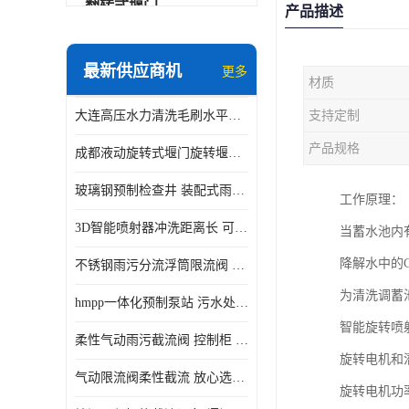
翻转式堰门
产品描述
智能一体化雨水泵站
最新供应商机
更多
材质
水面垃圾清理装置
大连高压水力清洗毛刷水平自清洁滚刷 水力自动冲洗系统 水力清洗
支持定制
智能一体化供水泵房
产品规格
成都液动旋转式堰门旋转堰门 自动控制 SUS304
智能一体化净水设备
玻璃钢预制检查井 装配式雨水污水井 初期弃流井 源头厂家
工作原理：
不锈钢浮筒阀
3D智能喷射器冲洗距离长 可270度旋转 高强度水压远距离喷洗
当蓄水池内
一体化泵闸
降解水中的
不锈钢雨污分流浮筒限流阀 DN150-DN1000 品质可信
浅层砂过滤系统
为清洗调蓄
hmpp一体化预制泵站 污水处理系统 乡镇学校市政排水 厂家供应
立交排水泵站
智能旋转喷
柔性气动雨污截流阀 控制柜 远程控制安全性高检修方便
真空冲洗装置
旋转电机和
气动限流阀柔性截流 放心选购 控源截污铭源环保
旋转电机功率为
综合预制提升泵站