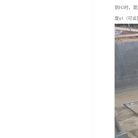
到H2时，
度φ1（可设