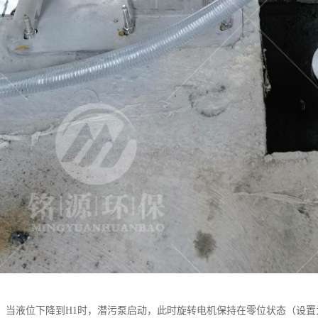
，当液位下降到H1时，潜污泵启动，此时旋转电机保持在零位状态（设