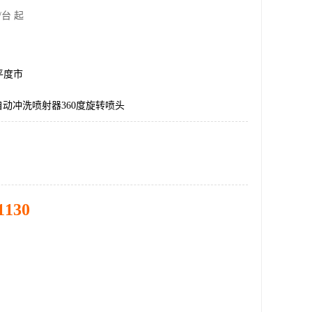
/台 起
平度市
全自动冲洗喷射器360度旋转喷头
1130