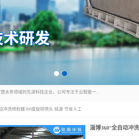
青岛铭源环保科技有限公司是一家专注于环保与智慧水务领域的先进科技企业，公司专注于云智能一体化HMPP预制泵站、智能截流井设备、调蓄池雨洪管理设备、水务循环利用、云智慧水务开发及新型环保技术研发等领域。
自动冲洗喷射器360度旋转喷头 铭源 节省人工
淄博360°全自动冲