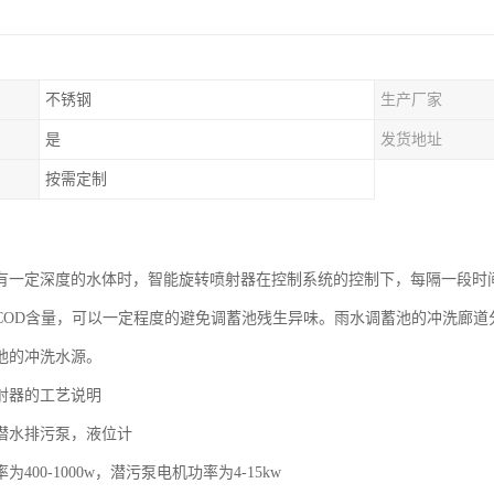
不锈钢
生产厂家
是
发货地址
按需定制
有一定深度的水体时，智能旋转喷射器在控制系统的控制下，每隔一段时
COD含量，可以一定程度的避免调蓄池残生异味。雨水调蓄池的冲洗廊道
池的冲洗水源。
射器的工艺说明
潜水排污泵，液位计
400-1000w，潜污泵电机功率为4-15kw