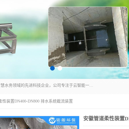
青岛铭源环保科技有限公司是一家专注于环保与智慧水务领域的先进科技企业，公司专注于云智能一体化HMPP预制泵站、智能截流井设备、调蓄池雨洪管理设备、水务循环利用、云智慧水务开发及新型环保技术研发等领域。
性装置DN400-DN800 排水系统截流装置
安徽管道柔性装置DN