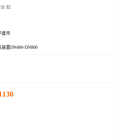
/台 起
平度市
置DN400-DN800
1130