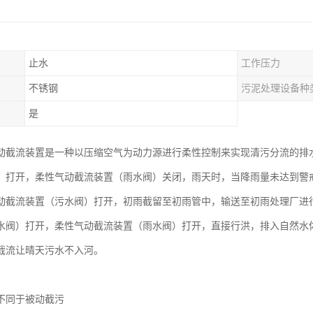
止水
工作压力
不锈钢
污泥处理设备种
是
动截流装置是一种以压缩空气为动力源进行柔性控制来实现清污分流的排
）打开，柔性气动截流装置（雨水阀）关闭，雨天时，当降雨量未达到警
动截流装置（污水阀）打开，初雨截留至初雨管中，输送至初雨处理厂进
水阀）打开，柔性气动截流装置（雨水阀）打开，直接行洪，排入自然水
截流让晴天污水不入河。
不同于被动截污