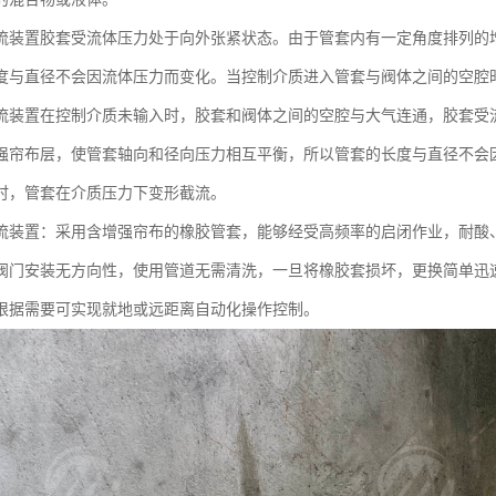
流装置胶套受流体压力处于向外张紧状态。由于管套内有一定角度排列的
度与直径不会因流体压力而变化。当控制介质进入管套与阀体之间的空腔
流装置在控制介质未输入时，胶套和阀体之间的空腔与大气连通，胶套受
强帘布层，使管套轴向和径向压力相互平衡，所以管套的长度与直径不会
时，管套在介质压力下变形截流。
流装置：采用含增强帘布的橡胶管套，能够经受高频率的启闭作业，耐酸
阀门安装无方向性，使用管道无需清洗，一旦将橡胶套损坏，更换简单迅
根据需要可实现就地或远距离自动化操作控制。