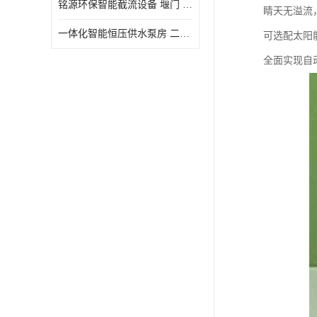
铭源环保智能截流设备 堰门 铸铁调节闸门作用 源头商家 可定制
睛天无溢流
水力自清洁格栅
一体化智能恒压供水泵房 二次加压供水设备户外智慧泵房
可选配太阳
除臭井盖
全面实现自
管中型内置防倒灌器