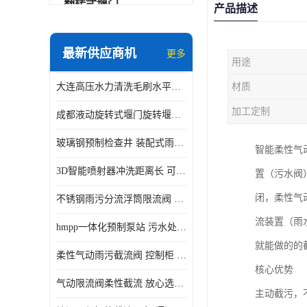
翻转式堰门
产品描述
智能一体化雨水泵站
最新供应商机
更多
用途
水面垃圾清理装置
大连高压水力清洗毛刷水平自清洁滚刷 水力自动冲洗系统 水力清洗
材质
智能一体化供水泵房
加工定制
成都液动旋转式堰门旋转堰门 自动控制 SUS304
智能一体化净水设备
玻璃钢预制检查井 装配式雨水污水井 初期弃流井 源头厂家
智能柔性气
不锈钢浮筒阀
3D智能喷射器冲洗距离长 可270度旋转 高强度水压远距离喷洗
置（污水阀
一体化泵闸
闭，柔性气
不锈钢雨污分流浮筒限流阀 DN150-DN1000 品质可信
浅层砂过滤系统
流装置（雨
hmpp一体化预制泵站 污水处理系统 乡镇学校市政排水 厂家供应
立交排水泵站
就能做的的
柔性气动雨污截流阀 控制柜 远程控制安全性高检修方便
真空冲洗装置
核心优势
气动限流阀柔性截流 放心选购 控源截污铭源环保
主动截污，
综合预制提升泵站