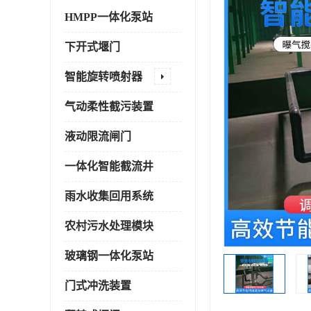
HMPP一体化泵站
下开式堰门
智能旋转喷射器
气动柔性截污装置
液动限流闸门
一体化智能截流井
雨水收集回用系统
农村污水处理模块
玻璃钢一体化泵站
门式冲洗装置