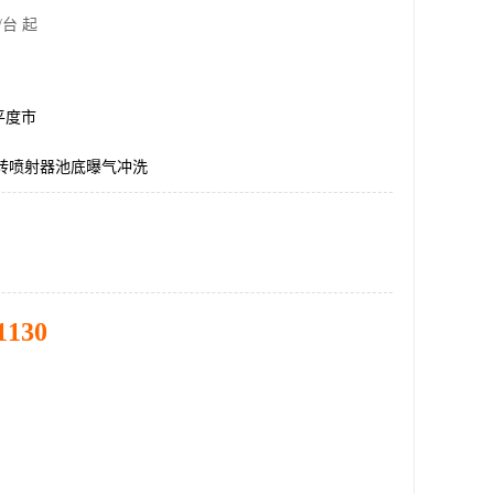
/台 起
平度市
旋转喷射器池底曝气冲洗
1130