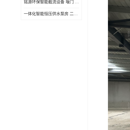
铭源环保智能截流设备 堰门 铸铁调节闸门作用 源头商家 可定制
水力自清洁格栅
一体化智能恒压供水泵房 二次加压供水设备户外智慧泵房
除臭井盖
管中型内置防倒灌器