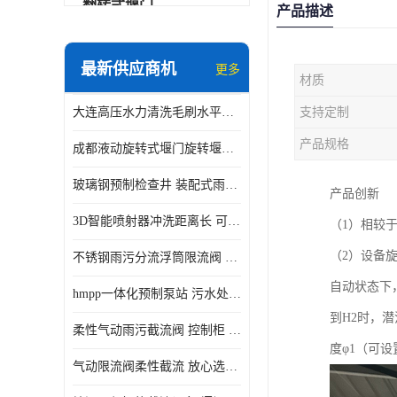
翻转式堰门
产品描述
智能一体化雨水泵站
最新供应商机
更多
材质
水面垃圾清理装置
大连高压水力清洗毛刷水平自清洁滚刷 水力自动冲洗系统 水力清洗
支持定制
智能一体化供水泵房
产品规格
成都液动旋转式堰门旋转堰门 自动控制 SUS304
智能一体化净水设备
玻璃钢预制检查井 装配式雨水污水井 初期弃流井 源头厂家
产品创新
不锈钢浮筒阀
3D智能喷射器冲洗距离长 可270度旋转 高强度水压远距离喷洗
（1）相较
一体化泵闸
（2）设备
不锈钢雨污分流浮筒限流阀 DN150-DN1000 品质可信
浅层砂过滤系统
自动状态下
hmpp一体化预制泵站 污水处理系统 乡镇学校市政排水 厂家供应
立交排水泵站
到H2时，
柔性气动雨污截流阀 控制柜 远程控制安全性高检修方便
真空冲洗装置
度φ1（可设
气动限流阀柔性截流 放心选购 控源截污铭源环保
综合预制提升泵站