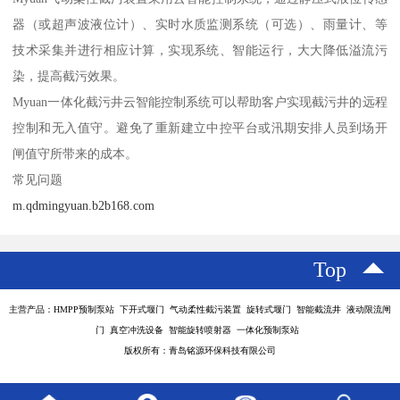
器（或超声波液位计）、实时水质监测系统（可选）、雨量计、等
技术采集并进行相应计算，实现系统、智能运行，大大降低溢流污
染，提高截污效果。
Myuan一体化截污井云智能控制系统可以帮助客户实现截污井的远程
控制和无入值守。避免了重新建立中控平台或汛期安排人员到场开
闸值守所带来的成本。
常见问题
m.qdmingyuan.b2b168.com
Top
主营产品：HMPP预制泵站 下开式堰门 气动柔性截污装置 旋转式堰门 智能截流井 液动限流闸
门 真空冲洗设备 智能旋转喷射器 一体化预制泵站
版权所有：青岛铭源环保科技有限公司