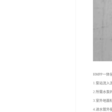
HMPP一
1.泵站流
2.所需水
3.室外地面
4.进水管外