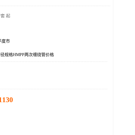
/套 起
平度市
筒径规格HMPP两次缠绕管价格
1130