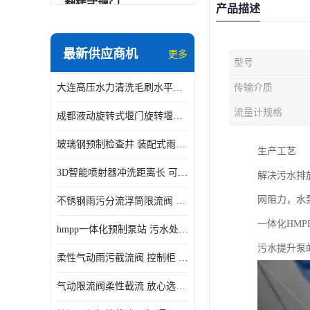
翻转式堰门
产品描述
智能一体化雨水泵站
最新供应商机
更多
型号
水面垃圾清理装置
大连高压水力清洗毛刷水平自清洁滚刷 水力自动冲洗系统 水力清洗
传输介质
智能一体化供水泵房
流量计规格
成都液动旋转式堰门旋转堰门 自动控制 SUS304
智能一体化净水设备
玻璃钢预制检查井 装配式雨水污水井 初期弃流井 源头厂家
生产工艺
不锈钢浮筒阀
3D智能喷射器冲洗距离长 可270度旋转 高强度水压远距离喷洗
解决污水排
一体化泵闸
网阻力，水
不锈钢雨污分流浮筒限流阀 DN150-DN1000 品质可信
浅层砂过滤系统
一体化HM
hmpp一体化预制泵站 污水处理系统 乡镇学校市政排水 厂家供应
立交排水泵站
污水提升泵
柔性气动雨污截流阀 控制柜 远程控制安全性高检修方便
真空冲洗装置
气动限流阀柔性截流 放心选购 控源截污铭源环保
综合预制提升泵站