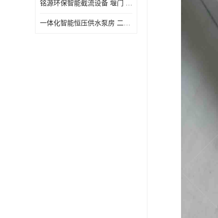
铭源环保智能截流设备 堰门 铸铁调节闸门作用 源头商家 可定制
水力自清洁格栅
一体化智能恒压供水泵房 二次加压供水设备户外智慧泵房
除臭井盖
管中型内置防倒灌器