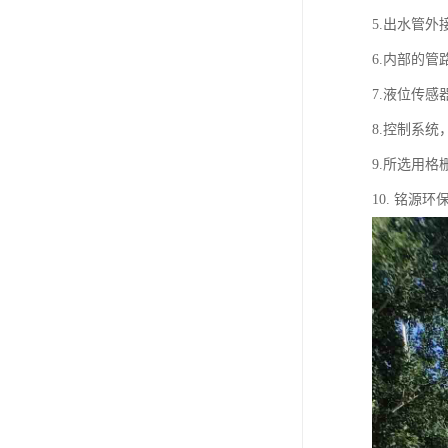
5.出水管外
6.内部的管
7.液位传
8.控制系
9.所选用
10. 铭