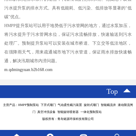
污水提升泵的排水方式。具有低能耗、低污染、低排放等显著的“低
碳”优点。
HMPP提升泵站可以用于地势低于污水管网的地方，通过水泵加压，
将污水提升于污水管网水位，保证污水流畅排放，快速输送到污水
处理厂。预制提升泵站可以安装在城市桥道、下立交等低洼地区，
在强降雨天气，用来疏通城市地下污水管道，保证雨水排放快速畅
通，解决汛期城市内涝问题。
m.qdmingyuan.b2b168.com
Top
主营产品：HMPP预制泵站 下开式堰门 气动柔性截污装置 旋转式堰门 智能截流井 液动限流闸
门 真空冲洗设备 智能旋转喷射器 一体化预制泵站
版权所有：青岛铭源环保科技有限公司