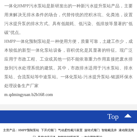
一体化HMPP污水泵站是新研发出的一种新污水提升泵站产品，主要
用来解决无排水条件的场合，代替传统的挖积水坑、化粪池，设置
污水提升泵的排水方式。具有低能耗、低污染、低排放等显著的“低
碳”优点。
HMPP一体化预制泵站是一种使用方便，质量可靠，土建工作少，成
本较低的新型一体化泵站设备，容积优化是其显著的特征。现广泛
应用于市政工程、工业或其他一切不能依靠重力作用直接把废水排
放到污水处理系统的建筑。其中，市政排水适用于污水泵站、排水
泵站、合流泵站等中途泵站。一体化泵站-污水提升泵站-铭源环保水
处理设备生产厂家
m.qdmingyuan.b2b168.com
Top
主营产品：HMPP预制泵站 下开式堰门 气动柔性截污装置 旋转式堰门 智能截流井 液动限流闸