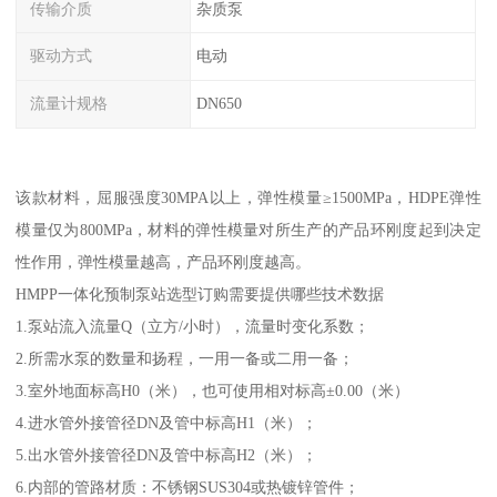
传输介质
杂质泵
驱动方式
电动
流量计规格
DN650
该款材料，屈服强度30MPA以上，弹性模量≥1500MPa，HDPE弹性
模量仅为800MPa，材料的弹性模量对所生产的产品环刚度起到决定
性作用，弹性模量越高，产品环刚度越高。
HMPP一体化预制泵站选型订购需要提供哪些技术数据
1.泵站流入流量Q（立方/小时），流量时变化系数；
2.所需水泵的数量和扬程，一用一备或二用一备；
3.室外地面标高H0（米），也可使用相对标高±0.00（米）
4.进水管外接管径DN及管中标高H1（米）；
5.出水管外接管径DN及管中标高H2（米）；
6.内部的管路材质：不锈钢SUS304或热镀锌管件；