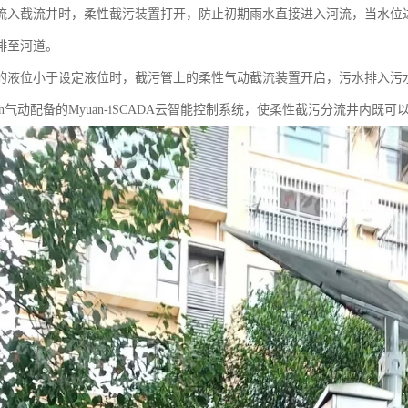
流入截流井时，柔性截污装置打开，防止初期雨水直接进入河流，当水位
排至河道。
的液位小于设定液位时，截污管上的柔性气动截流装置开启，污水排入污
an气动配备的Myuan-iSCADA云智能控制系统，使柔性截污分流井内