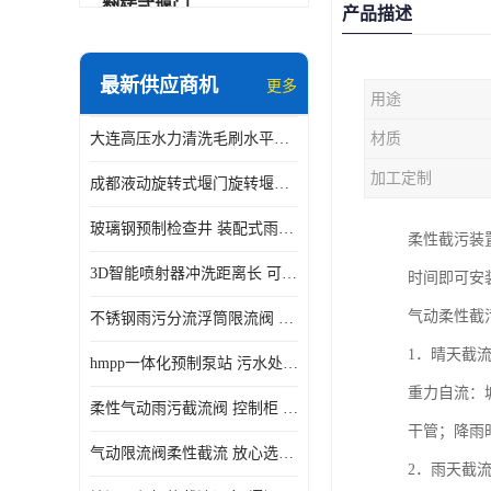
翻转式堰门
产品描述
智能一体化雨水泵站
最新供应商机
更多
用途
水面垃圾清理装置
大连高压水力清洗毛刷水平自清洁滚刷 水力自动冲洗系统 水力清洗
材质
智能一体化供水泵房
加工定制
成都液动旋转式堰门旋转堰门 自动控制 SUS304
智能一体化净水设备
玻璃钢预制检查井 装配式雨水污水井 初期弃流井 源头厂家
柔性截污装
不锈钢浮筒阀
3D智能喷射器冲洗距离长 可270度旋转 高强度水压远距离喷洗
时间即可安
一体化泵闸
气动柔性截
不锈钢雨污分流浮筒限流阀 DN150-DN1000 品质可信
浅层砂过滤系统
1．晴天截
hmpp一体化预制泵站 污水处理系统 乡镇学校市政排水 厂家供应
立交排水泵站
重力自流：
柔性气动雨污截流阀 控制柜 远程控制安全性高检修方便
真空冲洗装置
干管；降雨
气动限流阀柔性截流 放心选购 控源截污铭源环保
2．雨天截
综合预制提升泵站