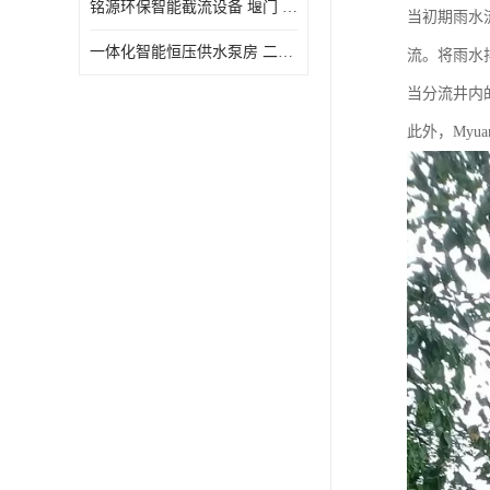
铭源环保智能截流设备 堰门 铸铁调节闸门作用 源头商家 可定制
当初期雨水
水力自清洁格栅
一体化智能恒压供水泵房 二次加压供水设备户外智慧泵房
流。将雨水
除臭井盖
当分流井内
管中型内置防倒灌器
此外，Myu