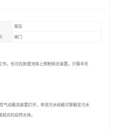
常压
类
闸门
工作。也可在新建池体上预制结合装置，只需半天
柔性气动截流装置打开，旱流污水经截污管截至污水
或就近的自然水体。