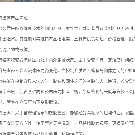
流装置产品简述：
流装置是吸收优良技术的阀门产品。柔性气动截流装置该系列产品无密封
不会阻塞。其性能可与进口产品相媲美，且具有供货期短、价格合理、服
的混合物或液体。
流装置胶套受流体压力处于向外张紧状态。由于管套内有一定角度排列的
度与直径不会因流体压力而变化。当控制介质进入管套与阀体之间的空腔
流装置在控制介质未输入时，胶套和阀体之间的空腔与大气连通，胶套受
强帘布层，使管套轴向和径向压力相互平衡，所以管套的长度与直径不会
时，管套在介质压力下变形截流。
流装置：采用含增强帘布的橡胶管套，能够经受高频率的启闭作业，耐酸
阀门安装无方向性，使用管道无需清洗，一旦将橡胶套损坏，更换简单迅
根据需要可实现就地或远距离自动化操作控制。