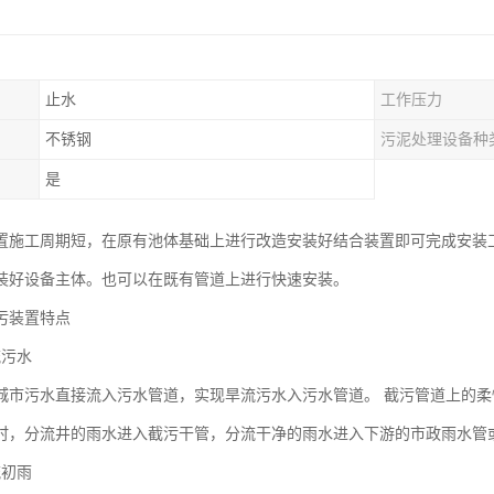
止水
工作压力
不锈钢
污泥处理设备种
是
置施工周期短，在原有池体基础上进行改造安装好结合装置即可完成安装
装好设备主体。也可以在既有管道上进行快速安装。
污装置特点
流污水
城市污水直接流入污水管道，实现旱流污水入污水管道。 截污管道上的
时，分流井的雨水进入截污干管，分流干净的雨水进入下游的市政雨水管
流初雨