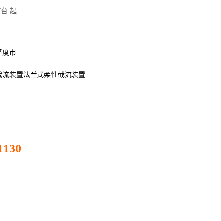
/台 起
平度市
截流装置法兰式柔性截流装置
1130