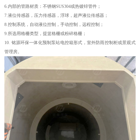
6.内部的管路材质：不锈钢SUS304或热镀锌管件；
7.液位传感器，压力传感器，浮球，超声液位传感器；
8.控制系统，自动液位控制，手动控制，远程控制；
9.所选用格栅类型，提篮格栅或粉碎格栅；
10. 铭源环保一体化预制泵站电控箱形式，室外防雨控制柜或景观式
管理房。