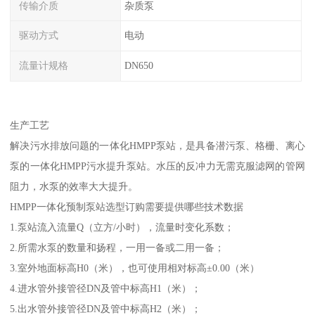
传输介质
杂质泵
驱动方式
电动
流量计规格
DN650
生产工艺
解决污水排放问题的一体化HMPP泵站，是具备潜污泵、格栅、离心
泵的一体化HMPP污水提升泵站。水压的反冲力无需克服滤网的管网
阻力，水泵的效率大大提升。
HMPP一体化预制泵站选型订购需要提供哪些技术数据
1.泵站流入流量Q（立方/小时），流量时变化系数；
2.所需水泵的数量和扬程，一用一备或二用一备；
3.室外地面标高H0（米），也可使用相对标高±0.00（米）
4.进水管外接管径DN及管中标高H1（米）；
5.出水管外接管径DN及管中标高H2（米）；