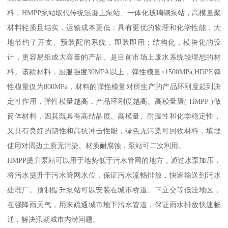
料，HMPP泵站取代传统混凝土泵站、一体化玻璃钢泵站，高模量聚
材料轻质且结实，运输成本更低；具有更优的物理和化学性能，大
地节约了开支。预装配的系统，即装即用；结构化，模块化的设
计，更容易组成大容量的产品。是目前市场上废水系统较理想的材
料。该款材料，屈服强度30MPA以上，弹性模量≥1500MPa,HDPE弹
性模量仅为800MPa，材料的弹性模量对所生产的产品环刚度起到决
定性作用，弹性模量越高，产品环刚度越高。高模量聚( HMPP )做
筒体材料，因其既具有高结晶度、高模量、耐温性和化学稳定性，
又具有良好的韧性和高抗冲击性能，绿色无污染可回收材料，填埋
使用对周边土质无污染。材质耐腐蚀，泵站可二次利用。
HMPP提升泵站可以用于地势低于污水管网的地方，通过水泵加压，
将污水提升于污水管网水位，保证污水流畅排放，快速输送到污水
处理厂。预制提升泵站可以安装在城市桥道、下立交等低洼地区，
在强降雨天气，用来疏通城市地下污水管道，保证雨水排放快速畅
通，解决汛期城市内涝问题。