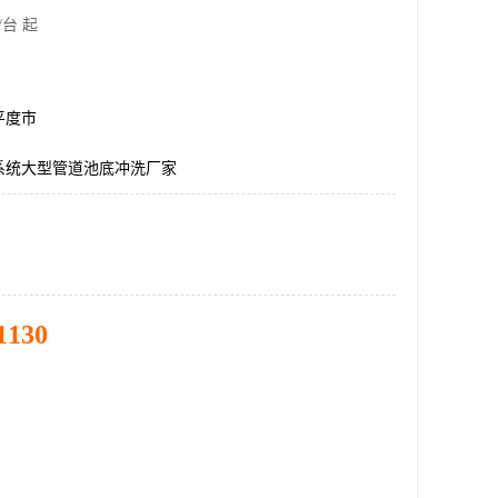
/台 起
平度市
系统大型管道池底冲洗厂家
1130