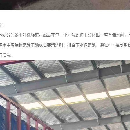
下∶
池划分为多个冲洗廊道。然后在每一个冲洗廊道中分离出一座单储水间，
源水中污染物沉淀于池底需要清洗时，排空雨水调蓄池，通过PLC控制系
行清洗。