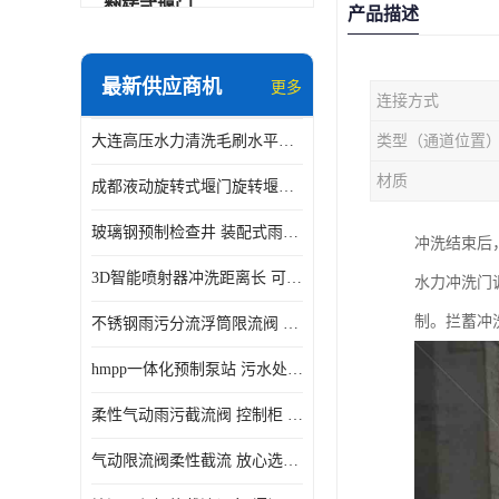
翻转式堰门
产品描述
智能一体化雨水泵站
最新供应商机
更多
连接方式
水面垃圾清理装置
大连高压水力清洗毛刷水平自清洁滚刷 水力自动冲洗系统 水力清洗
类型（通道位置
智能一体化供水泵房
材质
成都液动旋转式堰门旋转堰门 自动控制 SUS304
智能一体化净水设备
玻璃钢预制检查井 装配式雨水污水井 初期弃流井 源头厂家
冲洗结束后
不锈钢浮筒阀
3D智能喷射器冲洗距离长 可270度旋转 高强度水压远距离喷洗
水力冲洗门
一体化泵闸
制。拦蓄冲
不锈钢雨污分流浮筒限流阀 DN150-DN1000 品质可信
浅层砂过滤系统
hmpp一体化预制泵站 污水处理系统 乡镇学校市政排水 厂家供应
立交排水泵站
柔性气动雨污截流阀 控制柜 远程控制安全性高检修方便
真空冲洗装置
气动限流阀柔性截流 放心选购 控源截污铭源环保
综合预制提升泵站