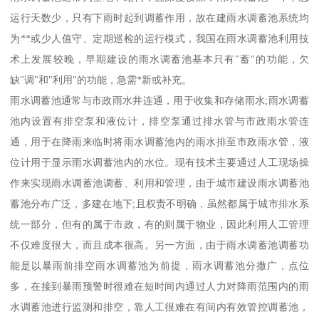
运行天数少，只有下雨时起到调蓄作用，故在建雨水调蓄池系统均
为**或少人值守、定期巡检的运行模式，我国在雨水调蓄池利用技
术上发展较晚，早期建设的雨水调蓄池基本只有"蓄"的功能，欠
缺"调"和"利用"的功能，急需*新或补充。
雨水调蓄池通常与市政雨水井连通，用于收集和存储雨水;雨水调蓄
池内设置有排空泵和液位计，排空泵通过排水管与市政雨水管连
通，用于在降雨来临时将雨水调蓄池内的雨水排至市政雨水管，液
位计用于显示雨水调蓄池内的水位。现有技术主要通过人工现场操
作来实现雨水调蓄池调蓄、利用和管理，由于城市建设雨水调蓄池
蓄池分布广泛，多建在地下;且权责不明确，虽然都属于城市排水系
统一部分，但有的属于市政，有的则属于物业，因此利用人工管理
不仅难度很大，而且成本很高。另一方面，由于雨水调蓄池调蓄功
能是以暴雨前排空雨水调蓄池为前提，雨水调蓄池分撒广，点位
多，在接到暴雨预警时很难在短时间内通过人力对降雨范围内的雨
水调蓄池进行监测和排空，靠人工很难在有间内有效管控调蓄池，