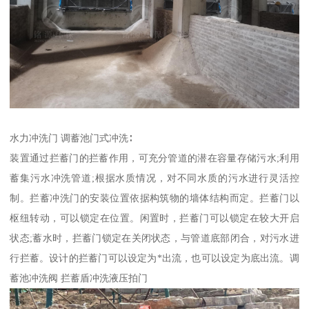
水力冲洗门 调蓄池门式冲洗∶
装置通过拦蓄门的拦蓄作用，可充分管道的潜在容量存储污水;利用
蓄集污水冲洗管道;根据水质情况，对不同水质的污水进行灵活控
制。拦蓄冲洗门的安装位置依据构筑物的墙体结构而定。拦蓄门以
枢纽转动，可以锁定在位置。闲置时，拦蓄门可以锁定在较大开启
状态;蓄水时，拦蓄门锁定在关闭状态，与管道底部闭合，对污水进
行拦蓄。设计的拦蓄门可以设定为*出流，也可以设定为底出流。调
蓄池冲洗阀 拦蓄盾冲洗液压拍门