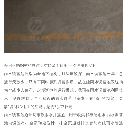
采用不锈钢材料制作，结构坚固耐用;一次冲洗长度10
雨水调蓄池通常为全地下结构，且深度较深，雨水调蓄池一年中总
运行天数少，只有下雨时起到调蓄作用，故在建雨水调蓄池系统均
为**或少人值守、定期巡检的运行模式，我国在雨水调蓄池利用技
术上发展较晚，早期建设的雨水调蓄池基本只有"蓄"的功能，欠
缺"调"和"利用"的功能，急需*新或补充。
雨水调蓄池通常与市政雨水井连通，用于收集和存储雨水;雨水调蓄
池内设置有排空泵和液位计，排空泵通过排水管与市政雨水管连