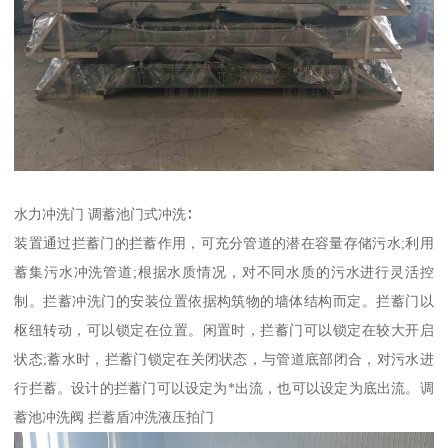
水力冲洗门 调蓄池门式冲洗∶
装置通过拦蓄门的拦蓄作用，可充分管道的潜在容量存储污水;利用
蓄集污水冲洗管道;根据水质情况，对不同水质的污水进行灵活控
制。拦蓄冲洗门的安装位置依据构筑物的墙体结构而定。拦蓄门以
枢纽转动，可以锁定在位置。闲置时，拦蓄门可以锁定在较大开启
状态;蓄水时，拦蓄门锁定在关闭状态，与管道底部闭合，对污水进
行拦蓄。设计的拦蓄门可以设定为*出流，也可以设定为底出流。调
蓄池冲洗阀 拦蓄盾冲洗液压拍门