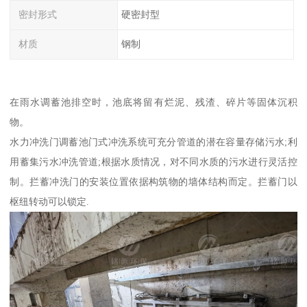
密封形式
硬密封型
材质
钢制
在雨水调蓄池排空时，池底将留有烂泥、残渣、碎片等固体沉积
物。
水力冲洗门调蓄池门式冲洗系统可充分管道的潜在容量存储污水;利
用蓄集污水冲洗管道;根据水质情况，对不同水质的污水进行灵活控
制。拦蓄冲洗门的安装位置依据构筑物的墙体结构而定。拦蓄门以
枢纽转动可以锁定.