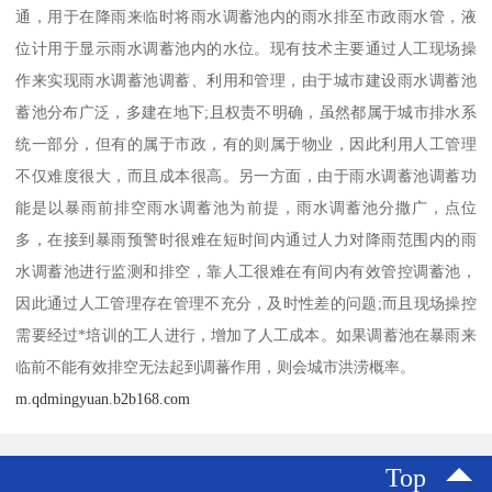
通，用于在降雨来临时将雨水调蓄池内的雨水排至市政雨水管，液
位计用于显示雨水调蓄池内的水位。现有技术主要通过人工现场操
作来实现雨水调蓄池调蓄、利用和管理，由于城市建设雨水调蓄池
蓄池分布广泛，多建在地下;且权责不明确，虽然都属于城市排水系
统一部分，但有的属于市政，有的则属于物业，因此利用人工管理
不仅难度很大，而且成本很高。另一方面，由于雨水调蓄池调蓄功
能是以暴雨前排空雨水调蓄池为前提，雨水调蓄池分撒广，点位
多，在接到暴雨预警时很难在短时间内通过人力对降雨范围内的雨
水调蓄池进行监测和排空，靠人工很难在有间内有效管控调蓄池，
因此通过人工管理存在管理不充分，及时性差的问题;而且现场操控
需要经过*培训的工人进行，增加了人工成本。如果调蓄池在暴雨来
临前不能有效排空无法起到调蕃作用，则会城市洪涝概率。
m.qdmingyuan.b2b168.com
Top