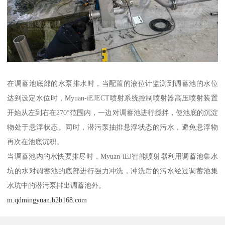
在调蓄池底部的水泵排水时，当配置的液位计监测到调蓄池的水位
达到设定水位时，Myuan-iEJECT喷射系统控制喷射器高压喷射装置
开始从左到右在270°范围内，一边对调蓄池进行搅拌，使池底的沉淀
物处于悬浮状态。同时，潜污泵抽排悬浮状态的污水，避免悬浮物
再次在池底沉积。
当调蓄池内的水快要排尽时，Myuan-iEJ智能喷射器利用调蓄池集水
坑的水对调蓄池的底部进行强力冲洗，冲洗后的污水经过调蓄池集
水坑中的潜污泵排出调蓄池外。
m.qdmingyuan.b2b168.com