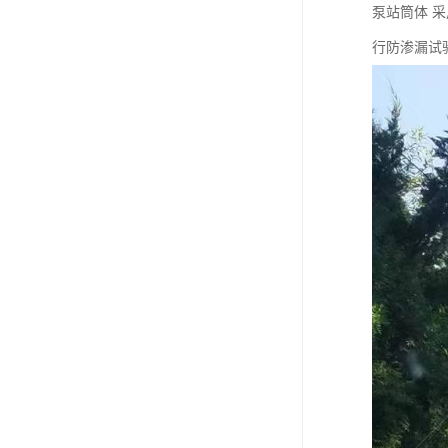
泵站筒体 
行防渗漏试