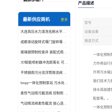
翻转式堰门
产品描述
智能一体化雨水泵站
最新供应商机
更多
型号
水面垃圾清理装置
大连高压水力清洗毛刷水平自清洁滚刷 水力自动冲洗系统 水力清洗
设备自重
智能一体化供水泵房
输送方式
成都液动旋转式堰门旋转堰门 自动控制 SUS304
智能一体化净水设备
玻璃钢预制检查井 装配式雨水污水井 初期弃流井 源头厂家
一体化预制
不锈钢浮筒阀
3D智能喷射器冲洗距离长 可270度旋转 高强度水压远距离喷洗
力作用自行
一体化泵闸
升将污水输
不锈钢雨污分流浮筒限流阀 DN150-DN1000 品质可信
浅层砂过滤系统
我们技术力
hmpp一体化预制泵站 污水处理系统 乡镇学校市政排水 厂家供应
立交排水泵站
排水高层建
柔性气动雨污截流阀 控制柜 远程控制安全性高检修方便
真空冲洗装置
配套等。。
气动限流阀柔性截流 放心选购 控源截污铭源环保
一体化预制
综合预制提升泵站