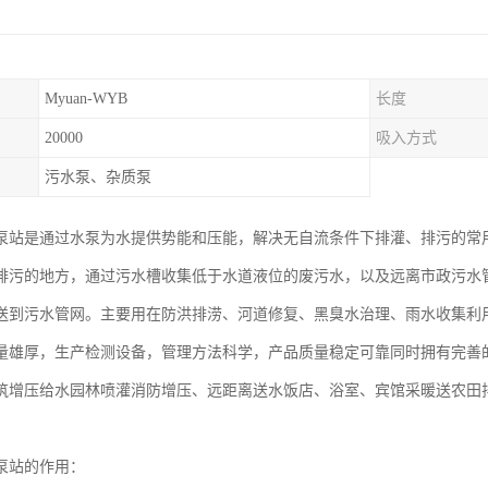
Myuan-WYB
长度
20000
吸入方式
污水泵、杂质泵
泵站是通过水泵为水提供势能和压能，解决无自流条件下排灌、排污的常
排污的地方，通过污水槽收集低于水道液位的废污水，以及远离市政污水
送到污水管网。主要用在防洪排涝、河道修复、黑臭水治理、雨水收集利
量雄厚，生产检测设备，管理方法科学，产品质量稳定可靠同时拥有完善
筑增压给水园林喷灌消防增压、远距离送水饭店、浴室、宾馆采暖送农田
泵站的作用：