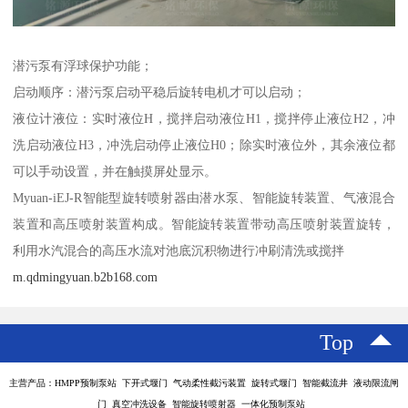
潜污泵有浮球保护功能；
启动顺序：潜污泵启动平稳后旋转电机才可以启动；
液位计液位：实时液位H，搅拌启动液位H1，搅拌停止液位H2，冲
洗启动液位H3，冲洗启动停止液位H0；除实时液位外，其余液位都
可以手动设置，并在触摸屏处显示。
Myuan-iEJ-R智能型旋转喷射器由潜水泵、智能旋转装置、气液混合
装置和高压喷射装置构成。智能旋转装置带动高压喷射装置旋转，
利用水汽混合的高压水流对池底沉积物进行冲刷清洗或搅拌
m.qdmingyuan.b2b168.com
Top
主营产品：HMPP预制泵站 下开式堰门 气动柔性截污装置 旋转式堰门 智能截流井 液动限流闸
门 真空冲洗设备 智能旋转喷射器 一体化预制泵站