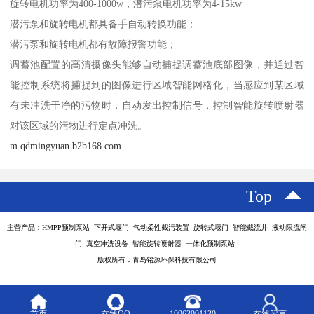
旋转电机功率为400-1000w，潜污泵电机功率为4-15kw
潜污泵和旋转电机都具备手自动转换功能；
潜污泵和旋转电机都有故障报警功能；
调蓄池配置的高清摄像头能够自动捕捉调蓄池底部图像，并通过智
能控制系统将捕捉到的图像进行区域智能网格化，当感应到某区域
有未冲洗干净的污物时，自动发出控制信号，控制智能旋转喷射器
对该区域的污物进行定点冲洗。
m.qdmingyuan.b2b168.com
Top
主营产品：HMPP预制泵站 下开式堰门 气动柔性截污装置 旋转式堰门 智能截流井 液动限流闸
门 真空冲洗设备 智能旋转喷射器 一体化预制泵站
版权所有：青岛铭源环保科技有限公司
首页
在线QQ
19963991130
在线留言