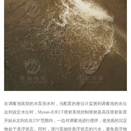
在调蓄池底部的水泵排水时，当配置的液位计监测到调蓄池的水位
达到设定水位时，Myuan-iEJECT喷射系统控制喷射器高压喷射装置
开始从左到右在270°范围内，一边对调蓄池进行搅拌，使池底的沉淀
物处于悬浮状态。同时，潜污泵抽排悬浮状态的污水，避免悬浮物