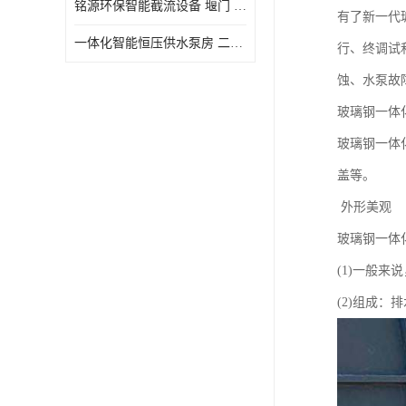
铭源环保智能截流设备 堰门 铸铁调节闸门作用 源头商家 可定制
有了新一代
水力自清洁格栅
一体化智能恒压供水泵房 二次加压供水设备户外智慧泵房
行、终调试
除臭井盖
蚀、水泵故
管中型内置防倒灌器
玻璃钢一体
玻璃钢一体
盖等。
外形美观
玻璃钢一体
(1)一般
(2)组成