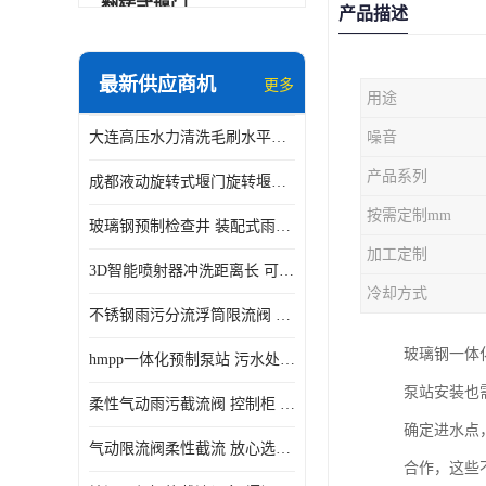
翻转式堰门
产品描述
智能一体化雨水泵站
最新供应商机
更多
用途
水面垃圾清理装置
大连高压水力清洗毛刷水平自清洁滚刷 水力自动冲洗系统 水力清洗
噪音
智能一体化供水泵房
产品系列
成都液动旋转式堰门旋转堰门 自动控制 SUS304
智能一体化净水设备
按需定制mm
玻璃钢预制检查井 装配式雨水污水井 初期弃流井 源头厂家
不锈钢浮筒阀
加工定制
3D智能喷射器冲洗距离长 可270度旋转 高强度水压远距离喷洗
一体化泵闸
冷却方式
不锈钢雨污分流浮筒限流阀 DN150-DN1000 品质可信
浅层砂过滤系统
玻璃钢一体
hmpp一体化预制泵站 污水处理系统 乡镇学校市政排水 厂家供应
立交排水泵站
泵站安装也
柔性气动雨污截流阀 控制柜 远程控制安全性高检修方便
真空冲洗装置
确定进水点
气动限流阀柔性截流 放心选购 控源截污铭源环保
合作，这些
综合预制提升泵站