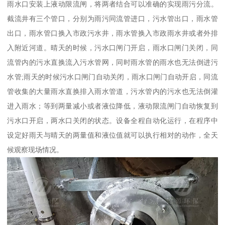
雨水口安装上液动限流闸，将两者结合可以准确的实现雨污分流。
截流井有三个管口，分别为雨污同流管进口，污水管出口，雨水管
出口，雨水管口换入市政污水井，雨水管换入市政雨水井或者外排
入附近河道。晴天的时候，污水口闸门开启，雨水口闸门关闭，同
流管内的污水直换流入污水管网，同时雨水管的雨水也无法倒进污
水管;雨天的时候污水口闸门自动关闭，雨水口闸门自动开启，同流
管收集的大量雨水直换排入雨水管道，污水管内的污水也无法倒灌
进入雨水；等到两量减小或者液位降低，液动限流闸门自动恢复到
污水口开启，两水口关闭的状态。设备全程自动化运行，在程序中
设定好雨天与晴天的两量值和液位值就可以执行相对的动作，全天
候观察现场情况。