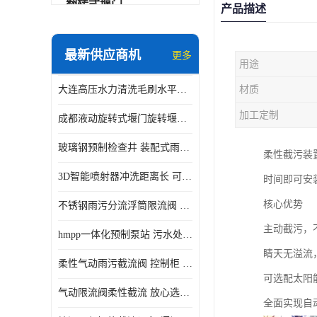
翻转式堰门
产品描述
智能一体化雨水泵站
最新供应商机
更多
用途
水面垃圾清理装置
大连高压水力清洗毛刷水平自清洁滚刷 水力自动冲洗系统 水力清洗
材质
智能一体化供水泵房
加工定制
成都液动旋转式堰门旋转堰门 自动控制 SUS304
智能一体化净水设备
玻璃钢预制检查井 装配式雨水污水井 初期弃流井 源头厂家
柔性截污装
不锈钢浮筒阀
3D智能喷射器冲洗距离长 可270度旋转 高强度水压远距离喷洗
时间即可安
一体化泵闸
核心优势
不锈钢雨污分流浮筒限流阀 DN150-DN1000 品质可信
浅层砂过滤系统
主动截污，
hmpp一体化预制泵站 污水处理系统 乡镇学校市政排水 厂家供应
立交排水泵站
睛天无溢流
柔性气动雨污截流阀 控制柜 远程控制安全性高检修方便
真空冲洗装置
可选配太阳
气动限流阀柔性截流 放心选购 控源截污铭源环保
全面实现自
综合预制提升泵站