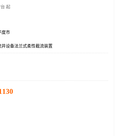
/台 起
平度市
流井设备法兰式柔性截流装置
1130