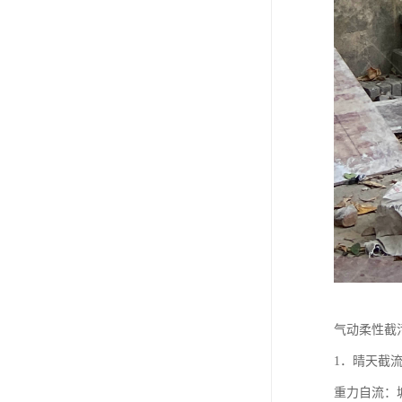
气动柔性截
1．晴天截
重力自流：