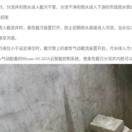
时，分流井的雨水进入截污干管，分流干净的雨水进入下游的市政雨水管
流初雨
流入截流井时，柔性截污装置打开，防止初期雨水直接进入河流，当水位
排至河道。
的液位小于设定液位时，截污管上的柔性气动截流装置开启，污水排入污
an气动配备的Myuan-iSCADA云智能控制系统，使柔性截污分流井内