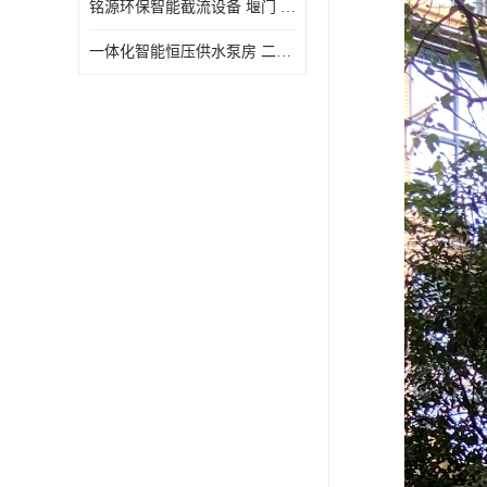
铭源环保智能截流设备 堰门 铸铁调节闸门作用 源头商家 可定制
水力自清洁格栅
一体化智能恒压供水泵房 二次加压供水设备户外智慧泵房
除臭井盖
管中型内置防倒灌器