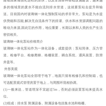
随着国家城镇化进程的加快，以及全国各种基础设施建设，越来越
多的领域里的废水不能自流到排水管道，这就要泵站去提升和输
送。目前国内对玻璃钢一体化预制泵站的求非常大。泵站是为水提
供势能和压能,解决无自流条件下的排灌、供水和水资源调配问题的
唯动力来源,因此它的作用，地位重要，长期以来和人类的生产生活
密切相关。
玻璃钢一体化泵站价格简介
玻璃钢一体化泵站作为一体化设备，成套提供：泵站筒体、压力管
道、检修平台、检修爬梯、格栅装置、耦合系统、通风装置、防滑
井盖等。
外形美观
玻璃钢一体化泵站全部埋于地下，地面只留有检修孔和控制箱，也
可选配景观式管理房置于地上，与周围环境相协调。
(1)一般来说，管道埋深不宜超过5m，否则必须设置泵站来提高水
位。
(2)组成：排水泵 附属设备。附属设备包括集水池和格栅。