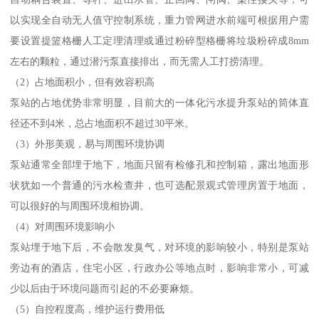
以实现全自动无人值守控制系统，重力管网进水前端可根据用户需
要设置提篮格栅人工定理清理或通过粉碎型格栅将垃圾粉碎成8mm
左右的颗粒，通过潜污泵直接排出，而无需人工打捞清理。
（2）占地面积小，但有效容积高
泵站的占地优势非常明显，目前大的一体化污水提升泵站的筒体直
径还不到4米，总占地面积不超过30平米。
（3）外形美观，易与周围环境协调
泵站通常全部埋于地下，地面只留有检修孔和控制箱，露出地面形
状犹如一个普通的污水检查井，也可选配景观式管理房置于地面，
可以很好的与周围环境相协调。
（4）对周围环境影响小
泵站埋于地下后，不会散发臭气，对环境的影响较小，特别是泵站
旁边有的酒店，住宅小区，行政办公等地点时，影响非常小，可减
少以后由于环境问题而引起的不必要麻烦。
（5）自控程度高，维护运行费用低