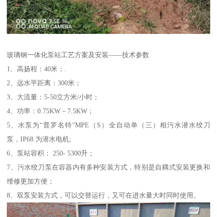
玻璃钢一体化泵站工艺方案及安装——技术参数
1、高扬程：40米；.
2、远水平距离：300米；
3、大流量：5-50立方米/小时；
4、功率：0.75KW－7.5KW；
5、水泵为“普罗名特”MPE（S）全自动单（三）相污水潜水绞刀
泵，IP68 为潜水电机;
6、泵站容积： 250- 5300升；
7、污水绞刀泵在容器内有多种安装方式，特别是自耦式安装更换和
维修更加方便；
8、双泵安装方式，可以交替运行，又可在进水量大时同时使用。