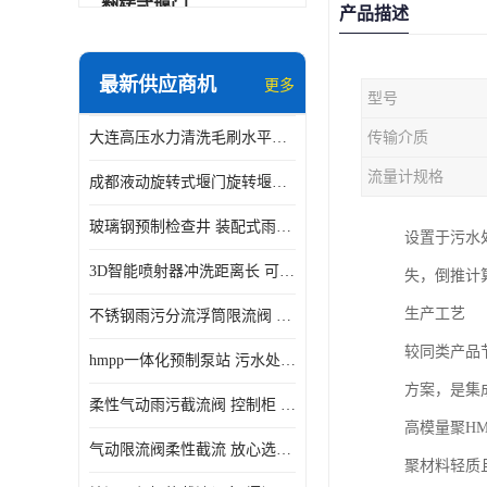
翻转式堰门
产品描述
智能一体化雨水泵站
最新供应商机
更多
型号
水面垃圾清理装置
大连高压水力清洗毛刷水平自清洁滚刷 水力自动冲洗系统 水力清洗
传输介质
智能一体化供水泵房
流量计规格
成都液动旋转式堰门旋转堰门 自动控制 SUS304
智能一体化净水设备
玻璃钢预制检查井 装配式雨水污水井 初期弃流井 源头厂家
设置于污水
不锈钢浮筒阀
3D智能喷射器冲洗距离长 可270度旋转 高强度水压远距离喷洗
失，倒推计
一体化泵闸
生产工艺
不锈钢雨污分流浮筒限流阀 DN150-DN1000 品质可信
浅层砂过滤系统
较同类产品
hmpp一体化预制泵站 污水处理系统 乡镇学校市政排水 厂家供应
立交排水泵站
方案，是集
柔性气动雨污截流阀 控制柜 远程控制安全性高检修方便
真空冲洗装置
高模量聚H
气动限流阀柔性截流 放心选购 控源截污铭源环保
聚材料轻质
综合预制提升泵站