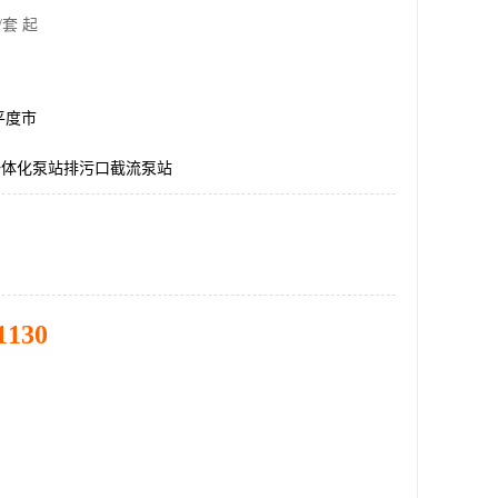
/套 起
平度市
一体化泵站排污口截流泵站
1130