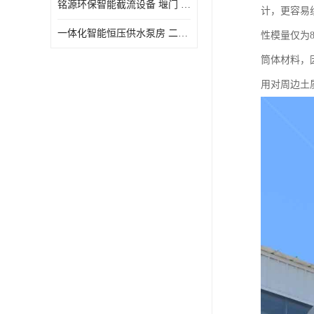
铭源环保智能截流设备 堰门 铸铁调节闸门作用 源头商家 可定制
计，更容易组
水力自清洁格栅
一体化智能恒压供水泵房 二次加压供水设备户外智慧泵房
性模量仅为8
除臭井盖
筒体材料，
管中型内置防倒灌器
用对周边土