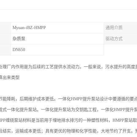
Myuan-iBZ-HMPP
通用介质
杂质泵
驱动方式
DN650
处理厂内作用是为后续的工艺提供水流动力。一般来说，污水提升的高度
算出来类型
节能降耗，后期维护成本更低。一体化HMPP提升泵站设计中要遵循的要
成式一体化提升泵站。一体化提升泵站为交钥匙工程，一体化HMPP提升
MPP缠绕泵站材料是当前用于埋地排水排污的一种塑性材料，HMPP泵站
且结实，运输成本更低；具有更优的物理和化学性能，大地节约了开支。